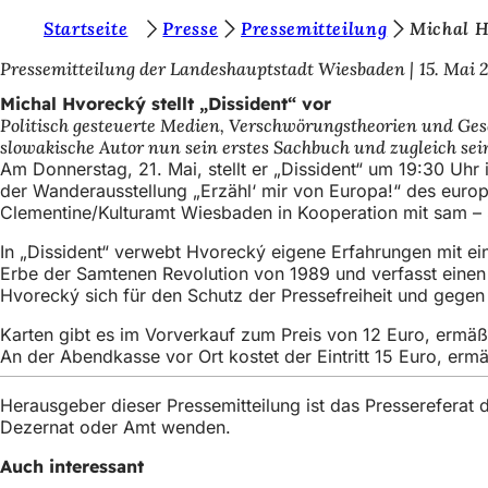
S
Startseite
Presse
Pressemitteilung
Michal Hv
Inhalt anspringen
i
Pressemitteilung der Landeshauptstadt Wiesbaden
15. Mai 
e
Michal Hvorecký stellt „Dissident“ vor
Politisch gesteuerte Medien, Verschwörungstheorien und Ges
b
slowakische Autor nun sein erstes Sachbuch und zugleich sei
e
Am Donnerstag, 21. Mai, stellt er „Dissident“ um 19:30 Uhr
der Wanderausstellung „Erzähl‘ mir von Europa!“ des europä
f
Clementine/Kulturamt Wiesbaden in Kooperation mit sam – 
i
In „Dissident“ verwebt Hvorecký eigene Erfahrungen mit ein
n
Erbe der Samtenen Revolution von 1989 und verfasst einen 
Hvorecký sich für den Schutz der Pressefreiheit und gegen 
d
e
Karten gibt es im Vorverkauf zum Preis von 12 Euro, ermäß
An der Abendkasse vor Ort kostet der Eintritt 15 Euro, ermä
n
s
Herausgeber dieser Pressemitteilung ist das Presserefera
Dezernat oder Amt wenden.
i
Auch interessant
c