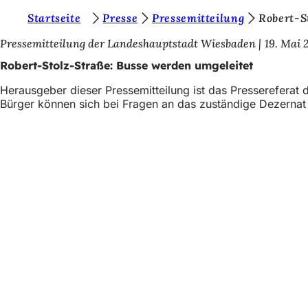
S
Startseite
Presse
Pressemitteilung
Robert-S
Inhalt anspringen
i
Pressemitteilung der Landeshauptstadt Wiesbaden
19. Mai 
e
Robert-Stolz-Straße: Busse werden umgeleitet
b
Herausgeber dieser Pressemitteilung ist das Presserefera
e
Bürger können sich bei Fragen an das zuständige Dezerna
f
i
n
Fußbereich
Schnellzugriff
d
Alle Dienstl
Veranstaltu
e
Bürgerbüro
n
Feedback z
s
i
c
Rechtliches