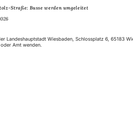
tolz-Straße: Busse werden umgeleitet
2026
t der Landeshauptstadt Wiesbaden, Schlossplatz 6, 65183 W
t oder Amt wenden.
eistungen
ngs­kalender
ur Webseite