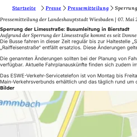
S
Startseite
Presse
Pressemitteilung
Sperrung
Inhalt anspringen
i
Pressemitteilung der Landeshauptstadt Wiesbaden
07. Mai 
e
Sperrung der Limesstraße: Busumleitung in Bierstadt
Aufgrund der Sperrung der Limesstraße kommt es seit Donnerst
b
Die Busse fahren in dieser Zeit regulär bis zur Haltestelle
e
„Raiffeisenstraße“ entfällt ersatzlos. Diese Änderungen gel
f
Die genannten Änderungen sollten bei der Planung von Fahr
verfügbar. Aktuelle Fahrplanauskünfte finden sich zudem im
i
n
Das ESWE-Verkehr-Servicetelefon ist von Montag bis Freita
Main-Verkehrsverbunds erhältlich und das täglich rund um
d
Bilder
e
n
s
i
c