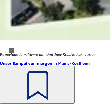
Experimentierräume nachhaltiger Stadtentwicklung
Unser Sampel von morgen in Mainz-Kostheim
Merken
Fußbereich
Schnellzugriff
Alle Dienstleistungen
Veranstaltungs­kalender