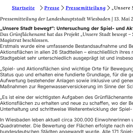
S
Startseite
Presse
Pressemitteilung
„Unsere 
Inhalt anspringen
i
Pressemitteilung der Landeshauptstadt Wiesbaden
13. Mai 
e
„Unsere Stadt bewegt“: Untersuchung der Spiel- und Akt
Das Grünflächenamt hat das Projekt „Unsere Stadt bewegt –
b
Magistrat beschlossen.
e
Erstmals wurde eine umfassende Bestandsaufnahme und Bewer
Aktionsflächen in allen 26 Stadtteilen – einschließlich ih
f
Stadtgebiet sehr unterschiedlich ausgeprägt ist und insbes
i
„Spiel- und Aktionsflächen sind wichtige Orte für Bewegun
n
Status quo und erhalten eine fundierte Grundlage, für die g
Aufwertung bestehender Anlagen sowie inklusive und gener
d
Maßnahmen zur Regenwasserversickerung im Sinne der S
e
„Es ist eine der wichtigsten Aufgaben des Grünflächenamt
n
Aktionsflächen zu erhalten und neue zu schaffen, wo der Be
Unterhaltung und schrittweise Weiterentwicklung der Spiel-
s
i
In Wiesbaden leben aktuell circa 300.000 Einwohnerinnen 
Quadratmeter. Die Bewertung der Flächen erfolgte nach ein
c
bundesdeutschen Städten angewandt wurde. Alle 171 Spiel-