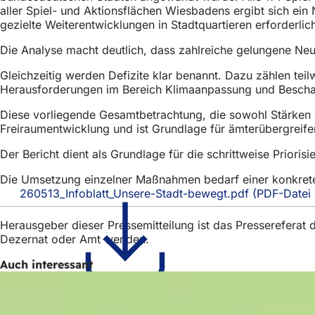
h
aller Spiel- und Aktionsflächen Wiesbadens ergibt sich ein
gezielte Weiterentwicklungen in Stadtquartieren erforderlic
h
Die Analyse macht deutlich, dass zahlreiche gelungene Ne
i
e
Gleichzeitig werden Defizite klar benannt. Dazu zählen te
Herausforderungen im Bereich Klimaanpassung und Bescha
r
Diese vorliegende Gesamtbetrachtung, die sowohl Stärken 
:
Freiraumentwicklung und ist Grundlage für ämterübergreif
Der Bericht dient als Grundlage für die schrittweise Priori
Die Umsetzung einzelner Maßnahmen bedarf einer konkreten
260513_Infoblatt_Unsere-Stadt-bewegt.pdf
PDF
-Datei
Herausgeber dieser Pressemitteilung ist das Presserefera
Dezernat oder Amt wenden.
Auch interessant