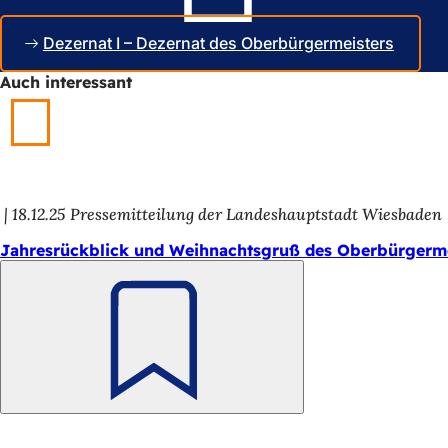
e
u
u
e
Dezernat I – Dezernat des Oberbürgermeisters
e
n
n
T
Auch interessant
T
a
a
b
b
)
)
18.12.25
Pressemitteilung der Landeshauptstadt Wiesbaden
Jahresrückblick und Weihnachtsgruß des Oberbürgerme
Merken