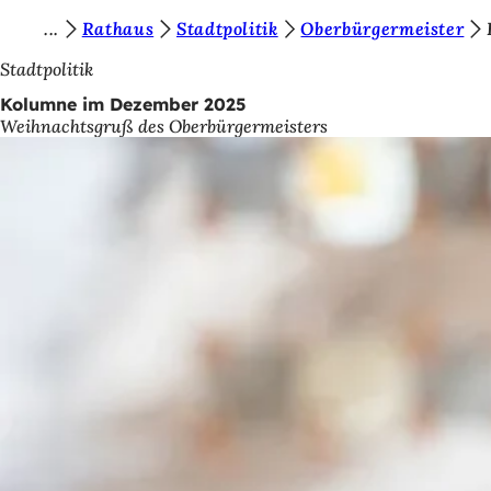
S
Rathaus
Stadtpolitik
Oberbürgermeister
Inhalt anspringen
i
Stadtpolitik
e
Kolumne im Dezember 2025
Weihnachtsgruß des Oberbürgermeisters
b
e
f
i
n
d
e
n
s
i
c