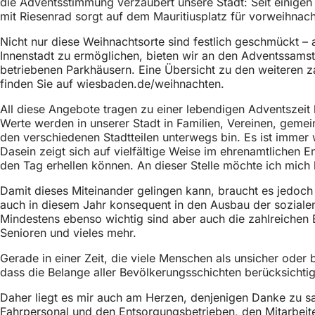
die Adventsstimmung verzaubert unsere Stadt: Seit einigen
mit Riesenrad sorgt auf dem Mauritiusplatz für vorweihnac
Nicht nur diese Weihnachtsorte sind festlich geschmückt –
Innenstadt zu ermöglichen, bieten wir an den Adventssams
betriebenen Parkhäusern. Eine Übersicht zu den weiteren
finden Sie auf wiesbaden.de/weihnachten.
All diese Angebote tragen zu einer lebendigen Adventszeit b
Werte werden in unserer Stadt in Familien, Vereinen, geme
den verschiedenen Stadtteilen unterwegs bin. Es ist imme
Dasein zeigt sich auf vielfältige Weise im ehrenamtlichen 
den Tag erhellen können. An dieser Stelle möchte ich mich
Damit dieses Miteinander gelingen kann, braucht es jedoch 
auch in diesem Jahr konsequent in den Ausbau der sozialen I
Mindestens ebenso wichtig sind aber auch die zahlreichen 
Senioren und vieles mehr.
Gerade in einer Zeit, die viele Menschen als unsicher oder 
dass die Belange aller Bevölkerungsschichten berücksicht
Daher liegt es mir auch am Herzen, denjenigen Danke zu sage
Fahrpersonal und den Entsorgungsbetrieben, den Mitarbeite