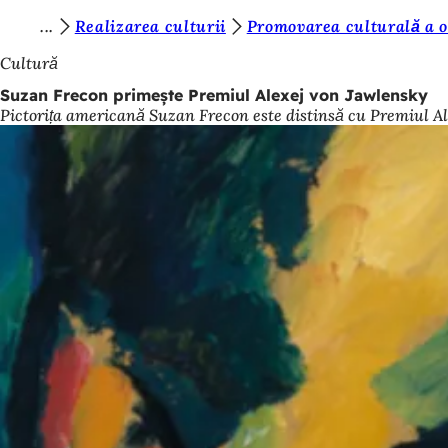
S
Realizarea culturii
Promovarea culturală a 
Salt la conținut
u
Cultură
n
Suzan Frecon primește Premiul Alexej von Jawlensky
Pictorița americană Suzan Frecon este distinsă cu Premiul Al
t
e
ț
i
a
i
c
i
: