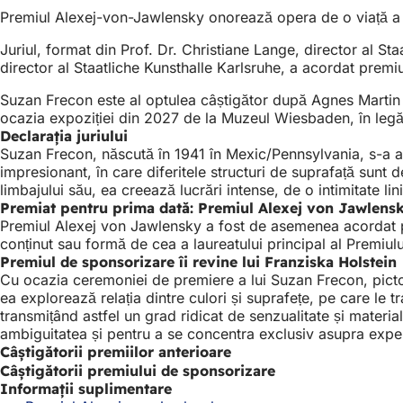
Premiul Alexej-von-Jawlensky onorează opera de o viață a 
Juriul, format din Prof. Dr. Christiane Lange, director al St
director al Staatliche Kunsthalle Karlsruhe, a acordat premi
Suzan Frecon este al optulea câștigător după Agnes Martin 
ocazia expoziției din 2027 de la Muzeul Wiesbaden, în legă
Declarația juriului
Suzan Frecon, născută în 1941 în Mexic/Pennsylvania, s-a af
impresionant, în care diferitele structuri de suprafață sunt d
limbajului său, ea creează lucrări intense, de o intimitate li
Premiat pentru prima dată: Premiul Alexej von Jawlens
Premiul Alexej von Jawlensky a fost de asemenea acordat pe
conținut sau formă de cea a laureatului principal al Premiul
Premiul de sponsorizare îi revine lui Franziska Holstein
Cu ocazia ceremoniei de premiere a lui Suzan Frecon, pictori
ea explorează relația dintre culori și suprafețe, pe care le 
transmițând astfel un grad ridicat de senzualitate și materiali
ambiguitatea și pentru a se concentra exclusiv asupra experie
Câștigătorii premiilor anterioare
Câștigătorii premiului de sponsorizare
Informații suplimentare