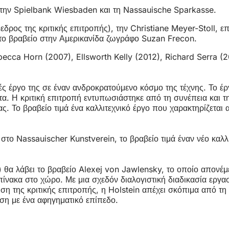
 την Spielbank Wiesbaden και τη Nassauische Sparkasse.
εδρος της κριτικής επιτροπής), την Christiane Meyer-Stoll, ε
ε το βραβείο στην Αμερικανίδα ζωγράφο Suzan Frecon.
cca Horn (2007), Ellsworth Kelly (2012), Richard Serra (20
χές έργο της σε έναν ανδροκρατούμενο κόσμο της τέχνης. Το έ
τα. Η κριτική επιτροπή εντυπωσιάστηκε από τη συνέπεια και τ
 Το βραβείο τιμά ένα καλλιτεχνικό έργο που χαρακτηρίζεται α
ο Nassauischer Kunstverein, το βραβείο τιμά έναν νέο καλλιτ
) θα λάβει το βραβείο Alexej von Jawlensky, το οποίο απονέμ
νακα στο χώρο. Με μια σχεδόν διαλογιστική διαδικασία εργασί
 της κριτικής επιτροπής, η Holstein απέχει σκόπιμα από τη χ
εση με ένα αφηγηματικό επίπεδο.