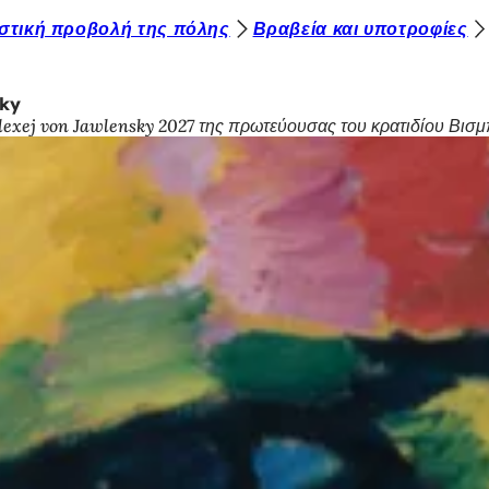
ιστική προβολή της πόλης
Βραβεία και υποτροφίες
sky
lexej von Jawlensky 2027 της πρωτεύουσας του κρατιδίου Βισμ