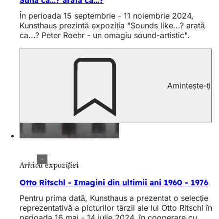
În perioada 15 septembrie - 11 noiembrie 2024,
Kunsthaus prezintă expoziția "Sounds like...? arată
ca...? Peter Roehr - un omagiu sound-artistic".
Amintește-ți
Arhiva expoziției
Otto Ritschl - Imagini din ultimii ani 1960 - 1976
Pentru prima dată, Kunsthaus a prezentat o selecție
reprezentativă a picturilor târzii ale lui Otto Ritschl în
perioada 16 mai - 14 iulie 2024, în cooperare cu