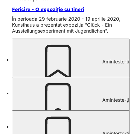
Fericire - O expoziție cu tineri
În perioada 29 februarie 2020 - 19 aprilie 2020,
Kunsthaus a prezentat expoziția "Glück - Ein
Ausstellungsexperiment mit Jugendlichen".
Expoziții actuale
Amintește-ți
Expoziții actuale
Avanpremiera expoziției
Amintește-ți
Previzualizare
Expoziții și proiecte digitale
Amintește-ți