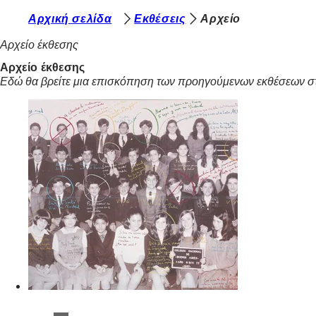
Β
Αρχική σελίδα
Εκθέσεις
Αρχείο
Μετάβαση στο περιεχόμενο
ρ
Αρχείο έκθεσης
ί
Αρχείο έκθεσης
Εδώ θα βρείτε μια επισκόπηση των προηγούμενων εκθέσεων στ
σ
κ
ε
σ
τ
ε
ε
δ
ώ
: