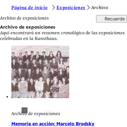
E
Página de inicio
Exposiciones
Archivo
Saltar al contenido
s
Archivo de exposiciones
Recuerde
t
Archivo de exposiciones
Aquí encontrará un resumen cronológico de las exposiciones
á
celebradas en la Kunsthaus.
s
a
q
u
í
:
Archivo de exposiciones
Memoria en acción: Marcelo Brodsky