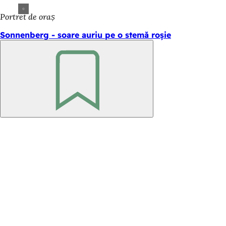
Portret de oraș
Sonnenberg - soare auriu pe o stemă roșie
Amintește-
ți
Zona
piciorului