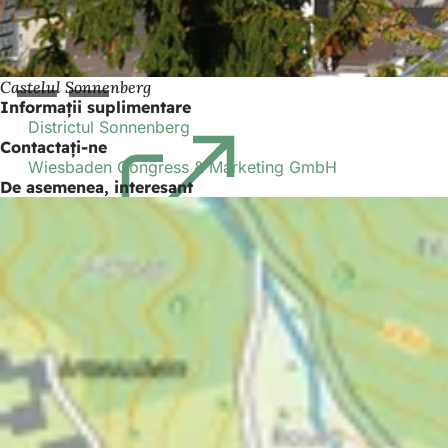
Castelul Sonnenberg
Informații suplimentare
Districtul Sonnenberg
(Se
Contactați-ne
deschide
Wiesbaden Congress & Marketing GmbH
într-
De asemenea, interesant
o
filă
nouă)