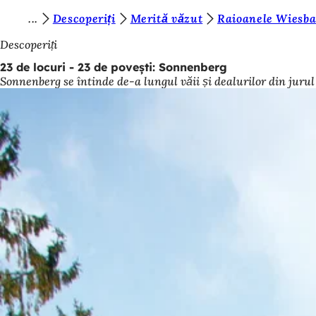
S
Descoperiți
Merită văzut
Raioanele Wiesb
Salt la conținut
u
Descoperiți
n
23 de locuri - 23 de povești: Sonnenberg
Sonnenberg se întinde de-a lungul văii și dealurilor din jurul 
t
e
ț
i
a
i
c
i
: