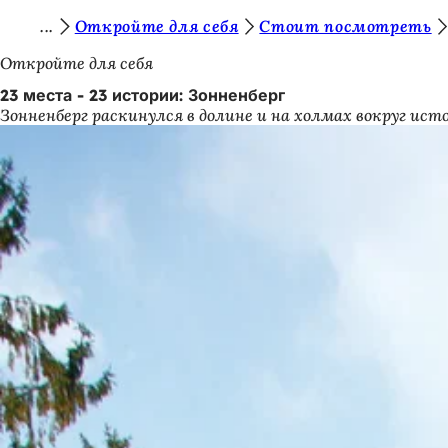
В
Откройте для себя
Стоит посмотреть
Перейти к содержимому
ы
Откройте для себя
з
23 места - 23 истории: Зонненберг
Зонненберг раскинулся в долине и на холмах вокруг ист
д
е
с
ь
: