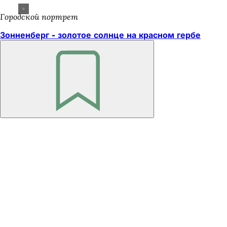
Городской портрет
Зонненберг - золотое солнце на красном гербе
Помните
Область
ног