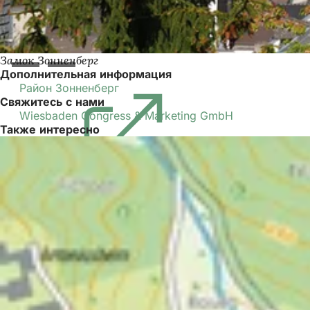
Замок Зонненберг
Дополнительная информация
Район Зонненберг
(Открывается
Свяжитесь с нами
в
Wiesbaden Congress & Marketing GmbH
новой
Также интересно
вкладке)