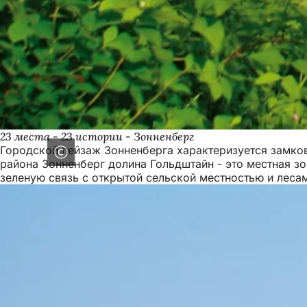
23 места - 23 истории - Зонненберг
Городской пейзаж Зонненберга характеризуется замко
района Зонненберг долина Гольдштайн - это местная з
зеленую связь с открытой сельской местностью и лесам