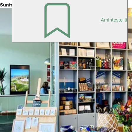
Suntem bucuroși să vă sfătuim
Amintește-ți