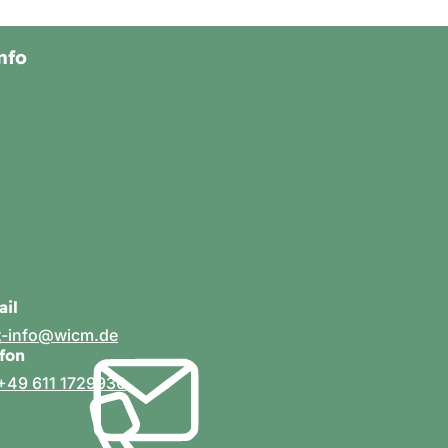
nfo
ail
t-info
wicm
de
efon
+49 611 1729930