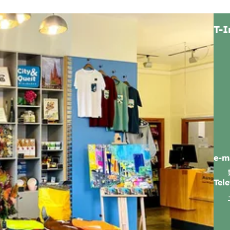
T-I
e-m
Tel