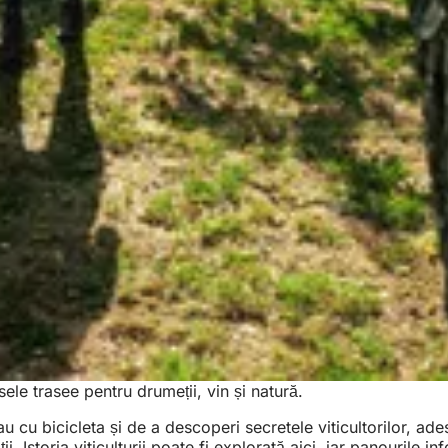
le trasee pentru drumeții, vin și natură.
u bicicleta și de a descoperi secretele viticultorilor, adese
 Istoria viticulturii poate fi explorată aici, iar panourile in