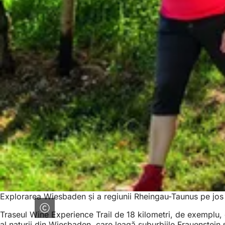
Explorarea Wiesbaden și a regiunii Rheingau-Taunus pe jos e
Traseul Wine Experience Trail de 18 kilometri, de exemplu, e
al naturii din Wiesbaden, care leagă suburbiile Frauenstein și