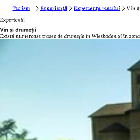
S
Turism
Experiență
Experiența vinului
Vin ș
Salt la conținut
u
Experiență
n
Vin și drumeții
Există numeroase trasee de drumeție în Wiesbaden și în zona î
t
e
ț
i
a
i
c
i
: