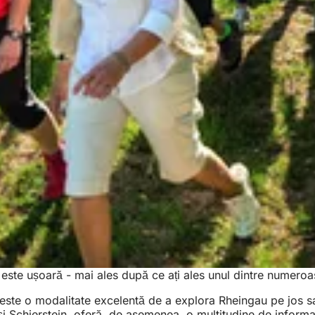
ste ușoară - mai ales după ce ați ales unul dintre numeroase
ste o modalitate excelentă de a explora Rheingau pe jos sau c
 Schierstein, oferă, de asemenea, o multitudine de informații.