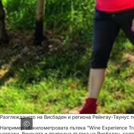
Разглеждането на Висбаден и региона Рейнгау-Таунус п
Например 18-километровата пътека "Wine Experience Tra
награди. Винената и природна пътека на Висбаден, ко