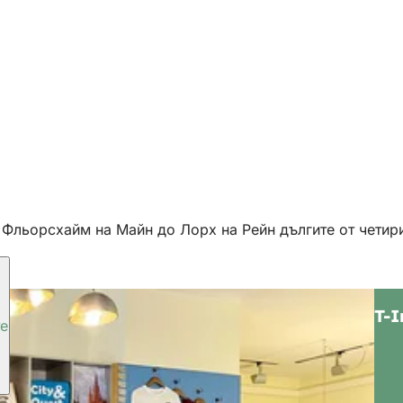
От Фльорсхайм на Майн до Лорх на Рейн дългите от чети
T-I
те