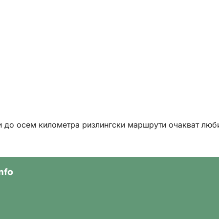
ри до осем километра ризлингски маршрути очакват люб
nfo