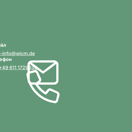
йл
t-info
wicm
de
ефон
+49 611 1729930