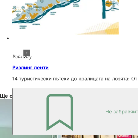
Рейнгау
Ризлинг ленти
14 туристически пътеки до кралицата на лозята: 
Ще се радваме да ви посъветваме
Не забравяй