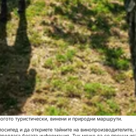
ногото туристически, винени и природни маршрути.
елосипед и да откриете тайните на винопроизводителите
предлага богата информация. Тук може да се проучи ис