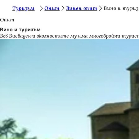
В
Туризъм
Опит
Винен опит
Вино и тури
Преминаване към съдържанието
и
Опит
е
Вино и туризъм
Във Висбаден и околностите му има многобройни турис
с
т
е
т
у
к
: