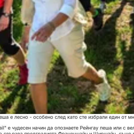
еша е лесно - особено след като сте избрали един от м
il" е чудесен начин да опознаете Рейнгау пеша или с в
ято свързва предградията Фрауенщайн и Щирщайн, също 