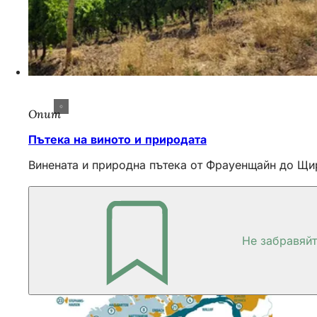
Опит
Пътека на виното и природата
Винената и природна пътека от Фрауенщайн до Щир
Не забравяй