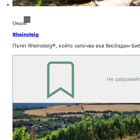
Опит
Rheinsteig
Пътят Rheinsteig®, който започва във Висбаден-Б
Не забравяй