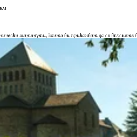
зъм
тически маршрути, които ви приканват да се впуснете 