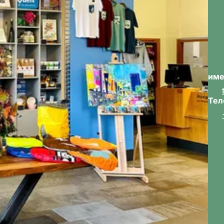
име
Тел