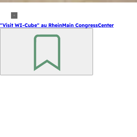
"Visit WI-Cube" au RheinMain CongressCenter
Retenir
Pied
de
page