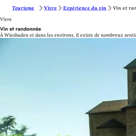
V
Tourisme
Vivre
Expérience du vin
Vin et r
Accéder au contenu
o
Vivre
u
Vin et randonnée
À Wiesbaden et dans les environs, il existe de nombreux senti
s
ê
t
e
s
i
c
i
: