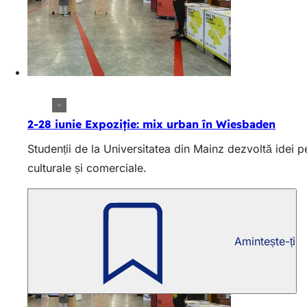
2-28 iunie Expoziție: mix urban în Wiesbaden
Studenții de la Universitatea din Mainz dezvoltă idei p
culturale și comerciale.
Amintește-ți