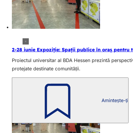
2-28 iunie Expoziție: Spații publice în oraș pentru 
Proiectul universitar al BDA Hessen prezintă perspectiv
protejate destinate comunității.
Amintește-ți