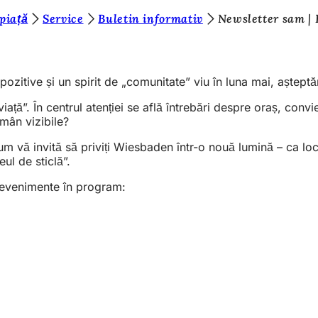
piață
Service
Buletin informativ
Newsletter sam |
ozitive și un spirit de „comunitate” viu în luna mai, aștept
ă”. În centrul atenției se află întrebări despre oraș, convi
mân vizibile?
aum vă invită să priviți Wiesbaden într-o nouă lumină – ca loc
l de sticlă”.
a evenimente în program: