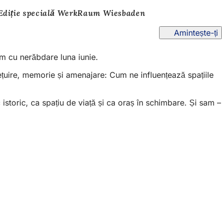
 Ediție specială WerkRaum Wiesbaden
Amintește-ți
ăm cu nerăbdare luna iunie.
ețuire, memorie și amenajare: Cum ne influențează spațiile
 istoric, ca spațiu de viață și ca oraș în schimbare. Și sam –