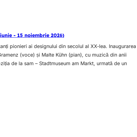
7 iunie - 15 noiembrie 2026)
nți pionieri ai designului din secolul al XX-lea. Inaugurarea
Gramenz (voce) și Malte Kühn (pian), cu muzică din anii
ziția de la sam – Stadtmuseum am Markt, urmată de un