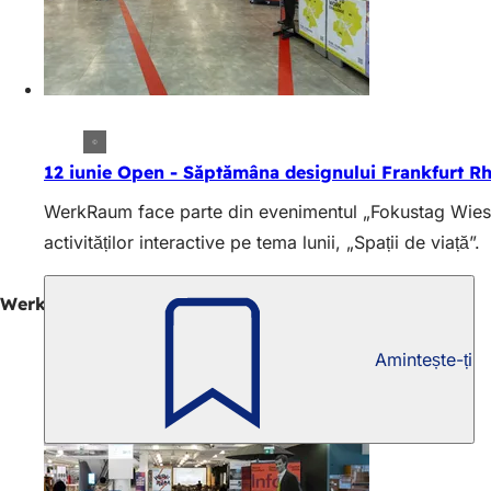
12 iunie Open - Săptămâna designului Frankfurt R
WerkRaum face parte din evenimentul „Fokustag Wiesbaden”
activităților interactive pe tema lunii, „Spații de viață”.
WerkRaum Wiesbaden: Expoziții în iunie
Amintește-ți