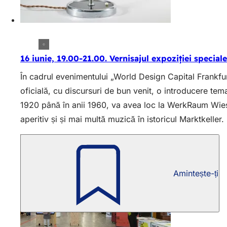
16 iunie, 19.00-21.00. Vernisajul expoziției speciale
În cadrul evenimentului „World Design Capital Frankfurt
oficială, cu discursuri de bun venit, o introducere t
1920 până în anii 1960, va avea loc la WerkRaum Wi
aperitiv și și mai multă muzică în istoricul Marktkeller.
Amintește-ți