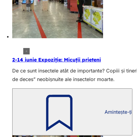
2-14 iunie Expoziție: Micuții prieteni
De ce sunt insectele atât de importante? Copiii și tine
de deces” neobișnuite ale insectelor moarte.
Amintește-ți