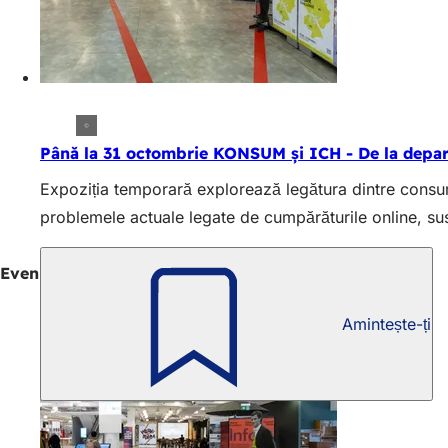
Până la 31 octombrie KONSUM și ICH - De la depar
Expoziția temporară explorează legătura dintre consum
problemele actuale legate de cumpărăturile online, sust
Evenimente recurente
Amintește-ți