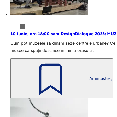
10 iunie, ora 18:00 sam DesignDialogue 2026: MU
Cum pot muzeele să dinamizeze centrele urbane? Ce opo
muzee ca spații deschise în inima orașului.
Amintește-ți