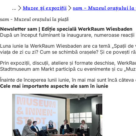
S
Muzee și expoziții
sam - Muzeul orașului la 
Salt la conținut
u
sam - Muzeul orașului la piață
n
Newsletter sam | Ediție specială WerkRaum Wiesbaden
După un început fulminant la inaugurare, numeroase reacții p
t
e
Luna iunie la WerkRaum Wiesbaden are ca temă „Spații de viaț
viața de zi cu zi? Cum se schimbă orașele? Și ce povești ră
ț
Prin expoziții, discuții, ateliere și formate deschise, WerkR
i
Stadtmuseum am Markt participă cu evenimente și cu „Muzeu
a
Înainte de începerea lunii iunie, în mai mai sunt încă câtev
i
Cele mai importante aspecte ale sam în iunie
c
i
: