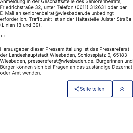
Anmeldung in der Geschäftsstelle des Seniorenbeirats,
h
Friedrichstraße 32, unter Telefon (0611) 312631 oder per
h
E-Mail an
seniorenbeirat
wiesbaden
de
unbedingt
erforderlich. Treffpunkt ist an der Haltestelle Juister Straße
i
(Linien 18 und 39).
e
+++
r
Herausgeber dieser Pressemitteilung ist das Pressereferat
:
der Landeshauptstadt Wiesbaden, Schlossplatz 6, 65183
Wiesbaden,
pressereferat
wiesbaden
de
. Bürgerinnen und
Bürger können sich bei Fragen an das zuständige Dezernat
oder Amt wenden.
Seite teilen
Fußbereich
Acces rapid
Toate serviciile
Calendar de evenimente
Biroul pentru cetățeni
Feedback privind site-ul web