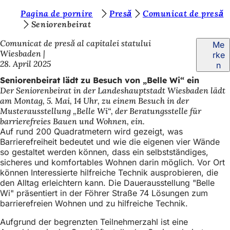
S
Pagina de pornire
Presă
Comunicat de presă
Inhalt anspringen
Seniorenbeirat
i
Comunicat de presă al capitalei statului
Me
e
Wiesbaden
rke
b
28. April 2025
n
e
Seniorenbeirat lädt zu Besuch von „Belle Wi“ ein
Der Seniorenbeirat in der Landeshauptstadt Wiesbaden lädt
f
am Montag, 5. Mai, 14 Uhr, zu einem Besuch in der
i
Musterausstellung „Belle Wi“, der Beratungsstelle für
barrierefreies Bauen und Wohnen, ein.
n
Auf rund 200 Quadratmetern wird gezeigt, was
d
Barrierefreiheit bedeutet und wie die eigenen vier Wände
so gestaltet werden können, dass ein selbstständiges,
e
sicheres und komfortables Wohnen darin möglich. Vor Ort
können Interessierte hilfreiche Technik ausprobieren, die
n
den Alltag erleichtern kann. Die Dauerausstellung "Belle
s
Wi" präsentiert in der Föhrer Straße 74 Lösungen zum
barrierefreien Wohnen und zu hilfreiche Technik.
i
c
Aufgrund der begrenzten Teilnehmerzahl ist eine