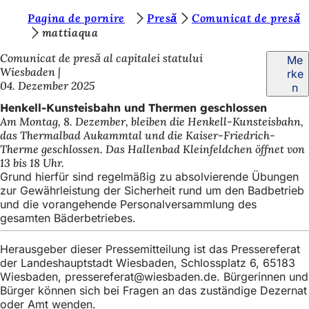
S
Pagina de pornire
Presă
Comunicat de presă
Inhalt anspringen
mattiaqua
i
Comunicat de presă al capitalei statului
Me
e
Wiesbaden
rke
b
04. Dezember 2025
n
e
Henkell-Kunsteisbahn und Thermen geschlossen
Am Montag, 8. Dezember, bleiben die Henkell-Kunsteisbahn,
f
das Thermalbad Aukammtal und die Kaiser-Friedrich-
i
Therme geschlossen. Das Hallenbad Kleinfeldchen öffnet von
13 bis 18 Uhr.
n
Grund hierfür sind regelmäßig zu absolvierende Übungen
d
zur Gewährleistung der Sicherheit rund um den Badbetrieb
und die vorangehende Personalversammlung des
e
gesamten Bäderbetriebes.
n
Herausgeber dieser Pressemitteilung ist das Pressereferat
s
der Landeshauptstadt Wiesbaden, Schlossplatz 6, 65183
i
Wiesbaden,
pressereferat
wiesbaden
de
. Bürgerinnen und
Bürger können sich bei Fragen an das zuständige Dezernat
c
oder Amt wenden.