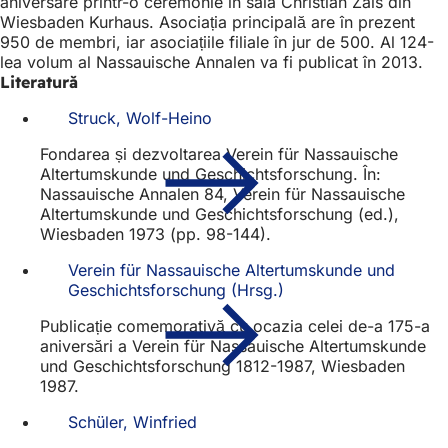
aniversare printr-o ceremonie în sala Christian Zais din
Wiesbaden Kurhaus. Asociația principală are în prezent
950 de membri, iar asociațiile filiale în jur de 500. Al 124-
lea volum al Nassauische Annalen va fi publicat în 2013.
Literatură
Struck, Wolf-Heino
Fondarea și dezvoltarea Verein für Nassauische
Altertumskunde und Geschichtsforschung. În:
Nassauische Annalen 84, Verein für Nassauische
Altertumskunde und Geschichtsforschung (ed.),
Wiesbaden 1973 (pp. 98-144).
Verein für Nassauische Altertumskunde und
Geschichtsforschung (Hrsg.)
Publicație comemorativă cu ocazia celei de-a 175-a
aniversări a Verein für Nassauische Altertumskunde
und Geschichtsforschung 1812-1987, Wiesbaden
1987.
Schüler, Winfried