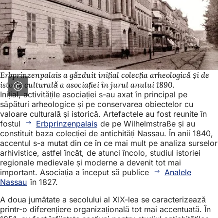
Erbprinzenpalais a găzduit inițial colecția arheologică și de
istorie culturală a asociației în jurul anului 1890.
Inițial, activitățile asociației s-au axat în principal pe
săpături arheologice și pe conservarea obiectelor cu
valoare culturală și istorică. Artefactele au fost reunite în
fostul
Erbprinzenpalais
de pe Wilhelmstraße și au
constituit baza colecției de antichități Nassau. În anii 1840,
accentul s-a mutat din ce în ce mai mult pe analiza surselor
arhivistice, astfel încât, de atunci încolo, studiul istoriei
regionale medievale și moderne a devenit tot mai
important. Asociația a început să publice
Analele
Nassau
în 1827.
A doua jumătate a secolului al XIX-lea se caracterizează
printr-o diferențiere organizațională tot mai accentuată. În