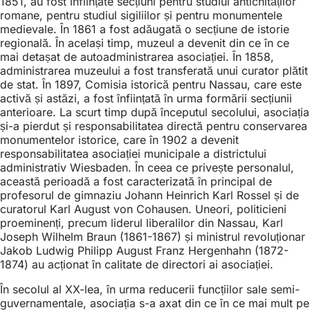
1851, au fost înființate secțiuni pentru studiul antichităților
romane, pentru studiul sigiliilor și pentru monumentele
medievale. În 1861 a fost adăugată o secțiune de istorie
regională. În același timp, muzeul a devenit din ce în ce
mai detașat de autoadministrarea asociației. În 1858,
administrarea muzeului a fost transferată unui curator plătit
de stat. În 1897, Comisia istorică pentru Nassau, care este
activă și astăzi, a fost înființată în urma formării secțiunii
anterioare. La scurt timp după începutul secolului, asociația
și-a pierdut și responsabilitatea directă pentru conservarea
monumentelor istorice, care în 1902 a devenit
responsabilitatea asociației municipale a districtului
administrativ Wiesbaden. În ceea ce privește personalul,
această perioadă a fost caracterizată în principal de
profesorul de gimnaziu Johann Heinrich Karl Rossel și de
curatorul Karl August von Cohausen. Uneori, politicieni
proeminenți, precum liderul liberalilor din Nassau, Karl
Joseph Wilhelm Braun (1861-1867) și ministrul revoluționar
Jakob Ludwig Philipp August Franz Hergenhahn (1872-
1874) au acționat în calitate de directori ai asociației.
În secolul al XX-lea, în urma reducerii funcțiilor sale semi-
guvernamentale, asociația s-a axat din ce în ce mai mult pe