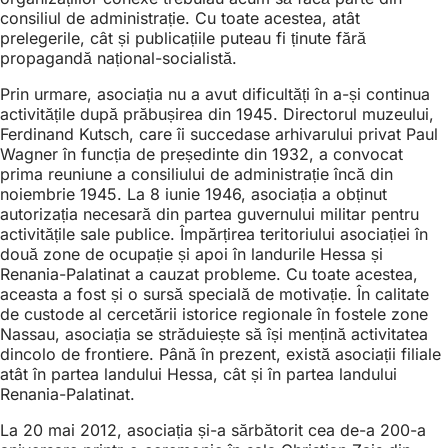
consiliul de administrație. Cu toate acestea, atât
prelegerile, cât și publicațiile puteau fi ținute fără
propagandă național-socialistă.
Prin urmare, asociația nu a avut dificultăți în a-și continua
activitățile după prăbușirea din 1945. Directorul muzeului,
Ferdinand Kutsch, care îi succedase arhivarului privat Paul
Wagner în funcția de președinte din 1932, a convocat
prima reuniune a consiliului de administrație încă din
noiembrie 1945. La 8 iunie 1946, asociația a obținut
autorizația necesară din partea guvernului militar pentru
activitățile sale publice. Împărțirea teritoriului asociației în
două zone de ocupație și apoi în landurile Hessa și
Renania-Palatinat a cauzat probleme. Cu toate acestea,
aceasta a fost și o sursă specială de motivație. În calitate
de custode al cercetării istorice regionale în fostele zone
Nassau, asociația se străduiește să își mențină activitatea
dincolo de frontiere. Până în prezent, există asociații filiale
atât în partea landului Hessa, cât și în partea landului
Renania-Palatinat.
La 20 mai 2012, asociația și-a sărbătorit cea de-a 200-a