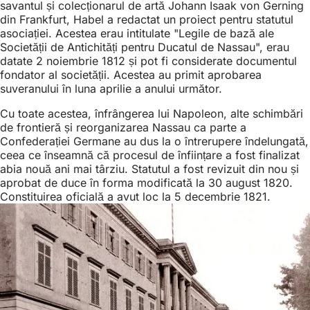
savantul și colecționarul de artă Johann Isaak von Gerning
din Frankfurt, Habel a redactat un proiect pentru statutul
asociației. Acestea erau intitulate "Legile de bază ale
Societății de Antichități pentru Ducatul de Nassau", erau
datate 2 noiembrie 1812 și pot fi considerate documentul
fondator al societății. Acestea au primit aprobarea
suveranului în luna aprilie a anului următor.
Cu toate acestea, înfrângerea lui Napoleon, alte schimbări
de frontieră și reorganizarea Nassau ca parte a
Confederației Germane au dus la o întrerupere îndelungată,
ceea ce înseamnă că procesul de înființare a fost finalizat
abia nouă ani mai târziu. Statutul a fost revizuit din nou și
aprobat de duce în forma modificată la 30 august 1820.
Constituirea oficială a avut loc la 5 decembrie 1821.