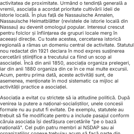
activitatea de proximitate. Urmând o tendință generală a
vremii, asociația a acordat prioritate cultivării ideii de
istorie locală. În plus față de Nassauische Annalen,
Nassauische Heimatblätter (revistele de istorie locală din
Nassau) au devenit omologul popular. Interesul crescut
pentru folclor și înființarea de grupuri locale merg în
aceeași direcție. Cu toate acestea, cercetarea istorică
regională a rămas un domeniu central de activitate. Statutul
nou redactat din 1921 declara în mod expres susținerea
cercetării științifice a trecutului ca fiind un scop al
asociației. Încă din anii 1850, asociația organiza prelegeri,
iar din anii 1880 organiza din ce în ce mai multe excursii.
Acum, pentru prima dată, aceste activități sunt, de
asemenea, menționate în mod sistematic ca mijloc al
activității practice a asociației.
Asociația a evitat cu strictețe să ia atitudine politică. După
venirea la putere a național-socialiștilor, unele concesii
formale nu au putut fi evitate. De exemplu, statutele au
trebuit să fie modificate pentru a include pasajul conform
căruia asociația își desfășura cercetările "pe o bază
națională". Cel puțin patru membri ai NSDAP sau ai
organizațiilor conexe trebuiau acum să facă parte din