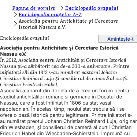
S
Pagina de pornire
Enciclopedia orașului
Salt la conținut
Enciclopedia orașelor A-Z
u
Asociația pentru Antichitate și Cercetare
Istorică Nassau e.V.
n
t
Enciclopedia orașului
Amintește-ți
e
Asociația pentru Antichitate și Cercetare Istorică
Nassau e.V.
ț
În 2012, Asociația pentru Antichități și Cercetare Istorică
i
Nassau și-a sărbătorit cea de-a 200-a aniversare. Printre
inițiatorii săi din 1812 s-au numărat pastorul Johann
a
Christian Reinhard Luja și consilierul de cameră al curții
i
Christian Friedrich Habel.
Asociația a apărut din dorința de a crea un forum pentru
c
studiul antichităților romane și germane în Ducatul de
Nassau, care a fost înființat în 1806 ca stat vasal
i
napoleonian. În același timp, noului stat trebuia să i se
:
ofere o bază istorică pentru legitimare. Printre inițiatori s-
au numărat preotul Johann Christian Reinhard Luja, originar
din Wiesbaden, și consilierul de cameră al curții Christian
Friedrich Habel din Wiesbaden-Schierstein. Împreună cu