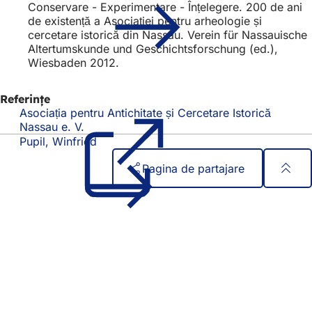
Conservare - Experimentare - Înțelegere. 200 de ani
de existență a Asociației pentru arheologie și
cercetare istorică din Nassau. Verein für Nassauische
Altertumskunde und Geschichtsforschung (ed.),
Wiesbaden 2012.
Referințe
Asociația pentru Antichitate și Cercetare Istorică
Nassau e. V.
(Se
deschide
Pupil, Winfried
într-
Pagina de partajare
o
filă
Zona
Acces rapid
nouă)
piciorului
Toate serviciile
Calendar de evenimente
Biroul pentru cetățeni
Feedback privind site-ul web