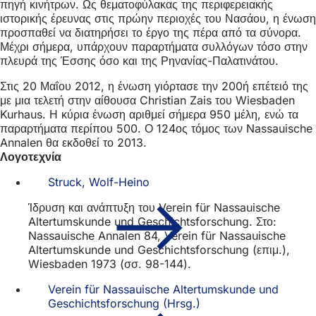
πηγή κινήτρων. Ως θεματοφύλακας της περιφερειακής
ιστορικής έρευνας στις πρώην περιοχές του Νασάου, η ένωση
προσπαθεί να διατηρήσει το έργο της πέρα από τα σύνορα.
Μέχρι σήμερα, υπάρχουν παραρτήματα συλλόγων τόσο στην
πλευρά της Έσσης όσο και της Ρηνανίας-Παλατινάτου.
Στις 20 Μαΐου 2012, η ένωση γιόρτασε την 200ή επέτειό της
με μια τελετή στην αίθουσα Christian Zais του Wiesbaden
Kurhaus. Η κύρια ένωση αριθμεί σήμερα 950 μέλη, ενώ τα
παραρτήματα περίπου 500. Ο 124ος τόμος των Nassauische
Annalen θα εκδοθεί το 2013.
Λογοτεχνία
Struck, Wolf-Heino
Ίδρυση και ανάπτυξη του Verein für Nassauische
Altertumskunde und Geschichtsforschung. Στο:
Nassauische Annalen 84, Verein für Nassauische
Altertumskunde und Geschichtsforschung (επιμ.),
Wiesbaden 1973 (σσ. 98-144).
Verein für Nassauische Altertumskunde und
Geschichtsforschung (Hrsg.)