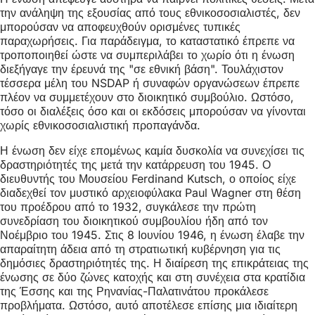
την ανάληψη της εξουσίας από τους εθνικοσοσιαλιστές, δεν
μπορούσαν να αποφευχθούν ορισμένες τυπικές
παραχωρήσεις. Για παράδειγμα, το καταστατικό έπρεπε να
τροποποιηθεί ώστε να συμπεριλάβει το χωρίο ότι η ένωση
διεξήγαγε την έρευνά της "σε εθνική βάση". Τουλάχιστον
τέσσερα μέλη του NSDAP ή συναφών οργανώσεων έπρεπε
πλέον να συμμετέχουν στο διοικητικό συμβούλιο. Ωστόσο,
τόσο οι διαλέξεις όσο και οι εκδόσεις μπορούσαν να γίνονται
χωρίς εθνικοσοσιαλιστική προπαγάνδα.
Η ένωση δεν είχε επομένως καμία δυσκολία να συνεχίσει τις
δραστηριότητές της μετά την κατάρρευση του 1945. Ο
διευθυντής του Μουσείου Ferdinand Kutsch, ο οποίος είχε
διαδεχθεί τον μυστικό αρχειοφύλακα Paul Wagner στη θέση
του προέδρου από το 1932, συγκάλεσε την πρώτη
συνεδρίαση του διοικητικού συμβουλίου ήδη από τον
Νοέμβριο του 1945. Στις 8 Ιουνίου 1946, η ένωση έλαβε την
απαραίτητη άδεια από τη στρατιωτική κυβέρνηση για τις
δημόσιες δραστηριότητές της. Η διαίρεση της επικράτειας της
ένωσης σε δύο ζώνες κατοχής και στη συνέχεια στα κρατίδια
της Έσσης και της Ρηνανίας-Παλατινάτου προκάλεσε
προβλήματα. Ωστόσο, αυτό αποτέλεσε επίσης μια ιδιαίτερη