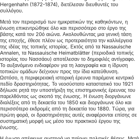
Hergenhahn (1872-1874), διετέλεσαν διευθυντές του
συλλόγου.
Μετά τον περιορισμό των ημικρατικών της καθηκόντων, η
ένωση επικεντρώθηκε όλο και περισσότερο στο έργο της
βάσης κατά τον 20ό αιώνα. Ακολουθώντας μια γενική τάση
της εποχής, έθεσε πλέον ως προτεραιότητα την καλλιέργεια
της ιδέας της τοπικής ιστορίας. Εκτός από τα Nassauische
Annalen, τα Nassauische Heimatblätter (περιοδικά τοπικής
ιστορίας του Νασσάου) αποτέλεσαν το δημοφιλές αντίγραφο.
Το αυξανόμενο ενδιαφέρον για τη λαογραφία και η ίδρυση
τοπικών ομάδων δείχνουν προς την ίδια κατεύθυνση.
Ωστόσο, η περιφερειακή ιστορική έρευνα παρέμεινε κεντρικό
πεδίο δραστηριότητας. Το νεοσύστατο καταστατικό του 1921
δήλωσε ρητά την υποστήριξη της επιστημονικής έρευνας του
παρελθόντος ως σκοπό της ένωσης. Η ένωση διοργάνωνε
διαλέξεις από τη δεκαετία του 1850 και διοργάνωνε όλο και
περισσότερο εκδρομές από τη δεκαετία του 1880. Τώρα, για
πρώτη φορά, οι δραστηριότητες αυτές αναφέρονται επίσης σε
συστηματική μορφή ως μέσο του πρακτικού έργου της
ένωσης.
Η ένωση απέφευγε αυστηρά να παίρνει πολιτικές θέσεις. Μετά