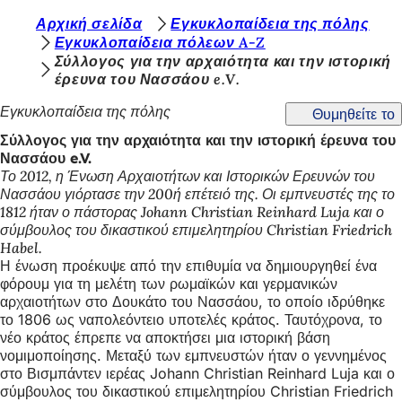
Β
Αρχική σελίδα
Εγκυκλοπαίδεια της πόλης
Μετάβαση στο περιεχόμενο
Εγκυκλοπαίδεια πόλεων A-Z
ρ
Σύλλογος για την αρχαιότητα και την ιστορική
έρευνα του Νασσάου e.V.
ί
σ
Εγκυκλοπαίδεια της πόλης
Θυμηθείτε το
κ
Σύλλογος για την αρχαιότητα και την ιστορική έρευνα του
Νασσάου e.V.
ε
Το 2012, η Ένωση Αρχαιοτήτων και Ιστορικών Ερευνών του
σ
Νασσάου γιόρτασε την 200ή επέτειό της. Οι εμπνευστές της το
1812 ήταν ο πάστορας Johann Christian Reinhard Luja και ο
τ
σύμβουλος του δικαστικού επιμελητηρίου Christian Friedrich
ε
Habel.
Η ένωση προέκυψε από την επιθυμία να δημιουργηθεί ένα
ε
φόρουμ για τη μελέτη των ρωμαϊκών και γερμανικών
αρχαιοτήτων στο Δουκάτο του Νασσάου, το οποίο ιδρύθηκε
δ
το 1806 ως ναπολεόντειο υποτελές κράτος. Ταυτόχρονα, το
ώ
νέο κράτος έπρεπε να αποκτήσει μια ιστορική βάση
νομιμοποίησης. Μεταξύ των εμπνευστών ήταν ο γεννημένος
:
στο Βισμπάντεν ιερέας Johann Christian Reinhard Luja και ο
σύμβουλος του δικαστικού επιμελητηρίου Christian Friedrich