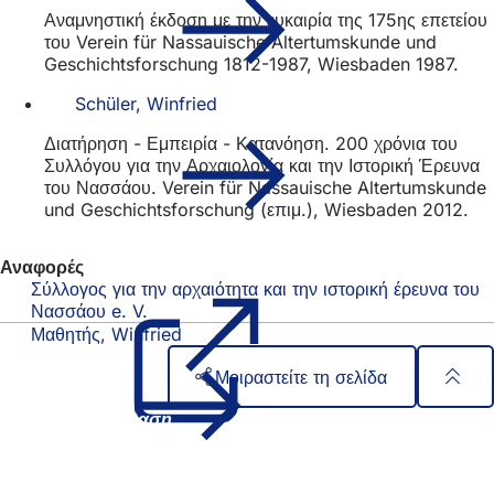
Αναμνηστική έκδοση με την ευκαιρία της 175ης επετείου
του Verein für Nassauische Altertumskunde und
Geschichtsforschung 1812-1987, Wiesbaden 1987.
Schüler, Winfried
Διατήρηση - Εμπειρία - Κατανόηση. 200 χρόνια του
Συλλόγου για την Αρχαιολογία και την Ιστορική Έρευνα
του Νασσάου. Verein für Nassauische Altertumskunde
und Geschichtsforschung (επιμ.), Wiesbaden 2012.
Αναφορές
Σύλλογος για την αρχαιότητα και την ιστορική έρευνα του
Νασσάου e. V.
(Ανοίγει
σε
Μαθητής, Winfried
νέα
Μοιραστείτε τη σελίδα
καρτέλα)
Περιοχή
Γρήγορη πρόσβαση
ποδιών
Όλες οι υπηρεσίες
Ημερολόγιο εκδηλώσεων