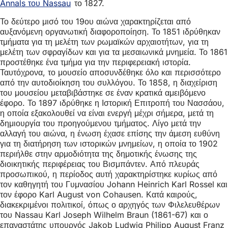
Annals του Nassau
το 1827.
Το δεύτερο μισό του 19ου αιώνα χαρακτηρίζεται από
αυξανόμενη οργανωτική διαφοροποίηση. Το 1851 ιδρύθηκαν
τμήματα για τη μελέτη των ρωμαϊκών αρχαιοτήτων, για τη
μελέτη των σφραγίδων και για τα μεσαιωνικά μνημεία. Το 1861
προστέθηκε ένα τμήμα για την περιφερειακή ιστορία.
Ταυτόχρονα, το μουσείο αποσυνδέθηκε όλο και περισσότερο
από την αυτοδιοίκηση του συλλόγου. Το 1858, η διαχείριση
του μουσείου μεταβιβάστηκε σε έναν κρατικά αμειβόμενο
έφορο. Το 1897 ιδρύθηκε η Ιστορική Επιτροπή του Νασσάου,
η οποία εξακολουθεί να είναι ενεργή μέχρι σήμερα, μετά τη
δημιουργία του προηγούμενου τμήματος. Λίγο μετά την
αλλαγή του αιώνα, η ένωση έχασε επίσης την άμεση ευθύνη
για τη διατήρηση των ιστορικών μνημείων, η οποία το 1902
περιήλθε στην αρμοδιότητα της δημοτικής ένωσης της
διοικητικής περιφέρειας του Βισμπάντεν. Από πλευράς
προσωπικού, η περίοδος αυτή χαρακτηρίστηκε κυρίως από
τον καθηγητή του Γυμνασίου Johann Heinrich Karl Rossel και
τον έφορο Karl August von Cohausen. Κατά καιρούς,
διακεκριμένοι πολιτικοί, όπως ο αρχηγός των Φιλελευθέρων
του Nassau Karl Joseph Wilhelm Braun (1861-67) και ο
επαναστάτης υπουργός Jakob Ludwig Philipp August Franz