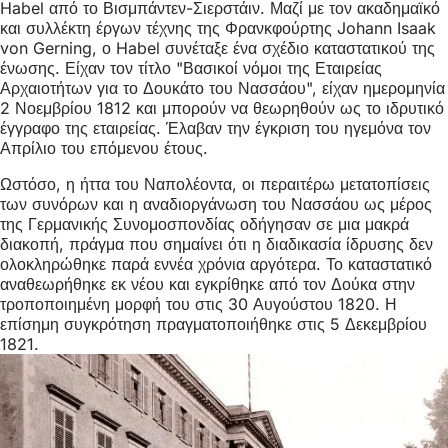
Habel από το Βισμπάντεν-Σιερστάιν. Μαζί με τον ακαδημαϊκό
και συλλέκτη έργων τέχνης της Φρανκφούρτης Johann Isaak
von Gerning, ο Habel συνέταξε ένα σχέδιο καταστατικού της
ένωσης. Είχαν τον τίτλο "Βασικοί νόμοι της Εταιρείας
Αρχαιοτήτων για το Δουκάτο του Νασσάου", είχαν ημερομηνία
2 Νοεμβρίου 1812 και μπορούν να θεωρηθούν ως το ιδρυτικό
έγγραφο της εταιρείας. Έλαβαν την έγκριση του ηγεμόνα τον
Απρίλιο του επόμενου έτους.
Ωστόσο, η ήττα του Ναπολέοντα, οι περαιτέρω μετατοπίσεις
των συνόρων και η αναδιοργάνωση του Νασσάου ως μέρος
της Γερμανικής Συνομοσπονδίας οδήγησαν σε μια μακρά
διακοπή, πράγμα που σημαίνει ότι η διαδικασία ίδρυσης δεν
ολοκληρώθηκε παρά εννέα χρόνια αργότερα. Το καταστατικό
αναθεωρήθηκε εκ νέου και εγκρίθηκε από τον Δούκα στην
τροποποιημένη μορφή του στις 30 Αυγούστου 1820. Η
επίσημη συγκρότηση πραγματοποιήθηκε στις 5 Δεκεμβρίου
1821.