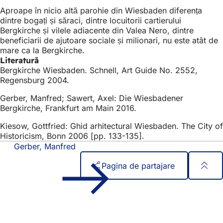
Aproape în nicio altă parohie din Wiesbaden diferența
dintre bogați și săraci, dintre locuitorii cartierului
Bergkirche și vilele adiacente din Valea Nero, dintre
beneficiarii de ajutoare sociale și milionari, nu este atât de
mare ca la Bergkirche.
Literatură
Bergkirche Wiesbaden. Schnell, Art Guide No. 2552,
Regensburg 2004.
Gerber, Manfred; Sawert, Axel: Die Wiesbadener
Bergkirche, Frankfurt am Main 2016.
Kiesow, Gottfried: Ghid arhitectural Wiesbaden. The City of
Historicism, Bonn 2006 [pp. 133-135].
Gerber, Manfred
Pagina de partajare
Zona
Acces rapid
piciorului
Toate serviciile
Calendar de evenimente
Biroul pentru cetățeni