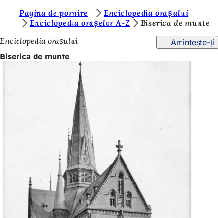
S
Pagina de pornire
Enciclopedia orașului
Salt la conținut
Enciclopedia orașelor A-Z
Biserica de munte
u
Enciclopedia orașului
Amintește-ți
n
Biserica de munte
t
e
ț
i
a
i
c
i
: