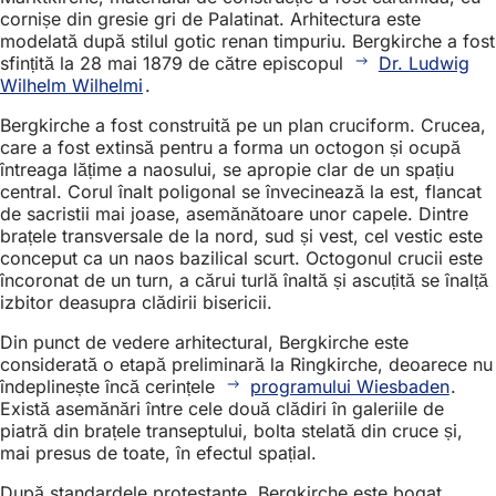
cornișe din gresie gri de Palatinat. Arhitectura este
modelată după stilul gotic renan timpuriu. Bergkirche a fost
sfințită la 28 mai 1879 de către episcopul
Dr. Ludwig
Wilhelm Wilhelmi
.
Bergkirche a fost construită pe un plan cruciform. Crucea,
care a fost extinsă pentru a forma un octogon și ocupă
întreaga lățime a naosului, se apropie clar de un spațiu
central. Corul înalt poligonal se învecinează la est, flancat
de sacristii mai joase, asemănătoare unor capele. Dintre
brațele transversale de la nord, sud și vest, cel vestic este
conceput ca un naos bazilical scurt. Octogonul crucii este
încoronat de un turn, a cărui turlă înaltă și ascuțită se înalță
izbitor deasupra clădirii bisericii.
Din punct de vedere arhitectural, Bergkirche este
considerată o etapă preliminară la Ringkirche, deoarece nu
îndeplinește încă cerințele
programului Wiesbaden
.
Există asemănări între cele două clădiri în galeriile de
piatră din brațele transeptului, bolta stelată din cruce și,
mai presus de toate, în efectul spațial.
După standardele protestante, Bergkirche este bogat