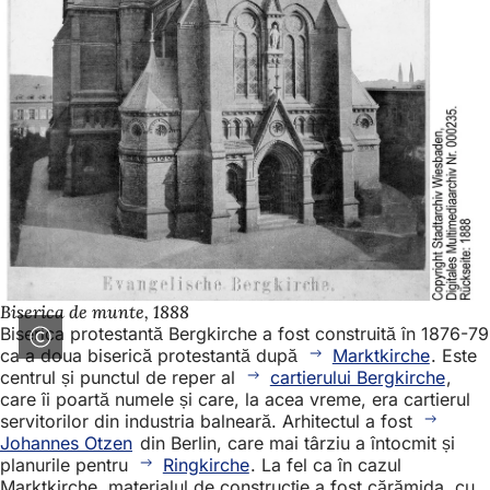
Biserica de munte, 1888
Biserica protestantă Bergkirche a fost construită în 1876-79
ca a doua biserică protestantă după
Marktkirche
. Este
centrul și punctul de reper al
cartierului Bergkirche
,
care îi poartă numele și care, la acea vreme, era cartierul
servitorilor din industria balneară. Arhitectul a fost
Johannes Otzen
din Berlin, care mai târziu a întocmit și
planurile pentru
Ringkirche
. La fel ca în cazul
Marktkirche, materialul de construcție a fost cărămida, cu