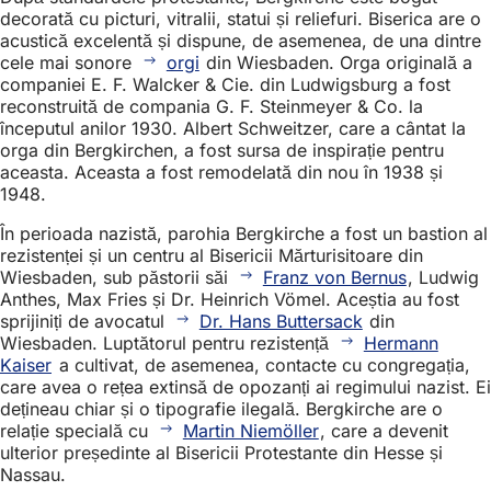
decorată cu picturi, vitralii, statui și reliefuri. Biserica are o
acustică excelentă și dispune, de asemenea, de una dintre
cele mai sonore
orgi
din Wiesbaden. Orga originală a
companiei E. F. Walcker & Cie. din Ludwigsburg a fost
reconstruită de compania G. F. Steinmeyer & Co. la
începutul anilor 1930. Albert Schweitzer, care a cântat la
orga din Bergkirchen, a fost sursa de inspirație pentru
aceasta. Aceasta a fost remodelată din nou în 1938 și
1948.
În perioada nazistă, parohia Bergkirche a fost un bastion al
rezistenței și un centru al Bisericii Mărturisitoare din
Wiesbaden, sub păstorii săi
Franz von Bernus
, Ludwig
Anthes, Max Fries și Dr. Heinrich Vömel. Aceștia au fost
sprijiniți de avocatul
Dr. Hans Buttersack
din
Wiesbaden. Luptătorul pentru rezistență
Hermann
Kaiser
a cultivat, de asemenea, contacte cu congregația,
care avea o rețea extinsă de opozanți ai regimului nazist. Ei
dețineau chiar și o tipografie ilegală. Bergkirche are o
relație specială cu
Martin Niemöller
, care a devenit
ulterior președinte al Bisericii Protestante din Hesse și
Nassau.