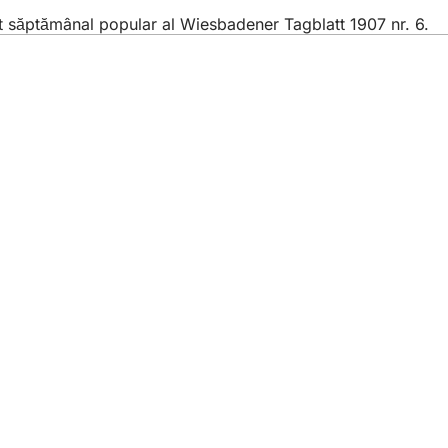
 săptămânal popular al Wiesbadener Tagblatt 1907 nr. 6.
iile
e evenimente
u cetățeni
ivind site-ul web
otecție a datelor
utilizare
rivind accesibilitatea