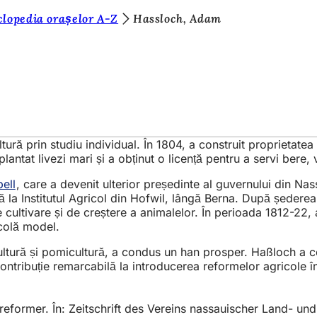
clopedia orașelor A-Z
Hassloch, Adam
ră prin studiu individual. În 1804, a construit proprietatea
ntat livezi mari și a obținut o licență pentru a servi bere, vin
bell
, care a devenit ulterior președinte al guvernului din Nass
la Institutul Agricol din Hofwil, lângă Berna. După șederea 
 cultivare și de creștere a animalelor. În perioada 1812-22
icolă model.
icultură și pomicultură, a condus un han prosper. Haßloch 
 contribuție remarcabilă la introducerea reformelor agricole 
eformer. În: Zeitschrift des Vereins nassauischer Land- und 