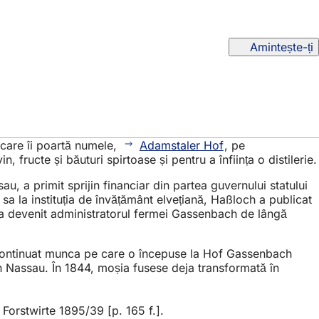
Amintește-ți
 care îi poartă numele,
Adamstaler Hof
, pe
, fructe și băuturi spirtoase și pentru a înființa o distilerie.
au, a primit sprijin financiar din partea guvernului statului
sa la instituția de învățământ elvețiană, Haßloch a publicat
, a devenit administratorul fermei Gassenbach de lângă
a continuat munca pe care o începuse la Hof Gassenbach
în Nassau. În 1844, moșia fusese deja transformată în
Forstwirte 1895/39 [p. 165 f.].