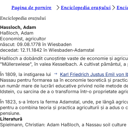
S
Pagina de pornire
Enciclopedia orașului
Enci
Salt la conținut
u
Enciclopedia orașului
n
Hassloch, Adam
Haßloch, Adam
t
Economist, agricultor
e
născut: 09.08.1778 în Wiesbaden
decedat: 12.11.1842 în Wiesbaden-Adamstal
ț
Haßloch a dobândit cunoștințe vaste de economie și agricultu
i
"Müllerswiese", în valea Kesselbach. A cultivat pământul, a pla
a
În 1809, la instigarea lui
Karl Friedrich Justus Emil von I
i
Nassau pentru formarea sa în economie teoretică și practică 
un număr mare de lucrări educative privind noile metode de
c
Idstein, cu sarcina de a o transforma într-o proprietate agr
i
În 1823, s-a întors la ferma Adamstal, unde, pe lângă agr
:
pentru a combina teoria și practica agriculturii și a adus o
pensiune.
Literatură
Spielmann, Christian: Adam Haßloch, a Nassau soil culture r