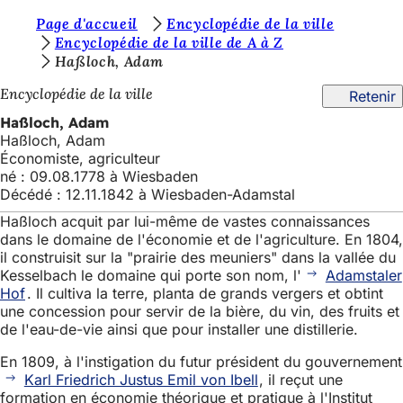
V
Page d'accueil
Encyclopédie de la ville
Accéder au contenu
Encyclopédie de la ville de A à Z
o
Haßloch, Adam
u
Encyclopédie de la ville
Retenir
s
Haßloch, Adam
ê
Haßloch, Adam
Économiste, agriculteur
t
né : 09.08.1778 à Wiesbaden
e
Décédé : 12.11.1842 à Wiesbaden-Adamstal
s
Haßloch acquit par lui-même de vastes connaissances
dans le domaine de l'économie et de l'agriculture. En 1804,
i
il construisit sur la "prairie des meuniers" dans la vallée du
c
Kesselbach le domaine qui porte son nom, l'
Adamstaler
Hof
. Il cultiva la terre, planta de grands vergers et obtint
i
une concession pour servir de la bière, du vin, des fruits et
de l'eau-de-vie ainsi que pour installer une distillerie.
:
En 1809, à l'instigation du futur président du gouvernement
Karl Friedrich Justus Emil von Ibell
, il reçut une
formation en économie théorique et pratique à l'Institut