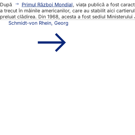
După
Primul Război Mondial
, viața publică a fost carac
a trecut în mâinile americanilor, care au stabilit aici carti
preluat clădirea. Din 1968, acesta a fost sediul Ministerului 
Schmidt-von Rhein, Georg
Zona
Acces rapid
piciorului
Toate servic
Calendar d
Biroul pentr
Feedback pr
Aspecte juridice
Setări de pr
Termeni de 
Declarație p