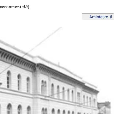
guvernamentală)
Amintește-ți