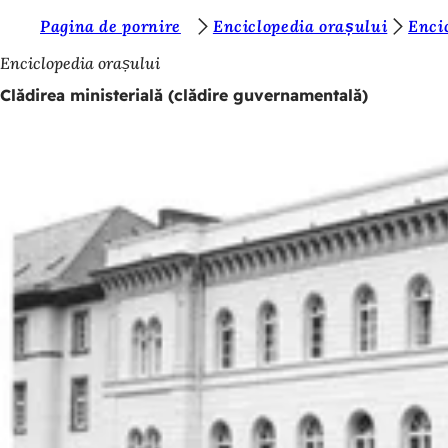
S
Pagina de pornire
Enciclopedia orașului
Enci
Salt la conținut
u
Enciclopedia orașului
n
Clădirea ministerială (clădire guvernamentală)
t
e
ț
i
a
i
c
i
: