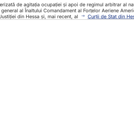
terizată de agitația ocupației și apoi de regimul arbitrar al na
erul general al Înaltului Comandament al Forțelor Aeriene Ame
Justiției din Hessa și, mai recent, al
Curții de Stat din He
iile
e evenimente
u cetățeni
ivind site-ul web
otecție a datelor
utilizare
rivind accesibilitatea