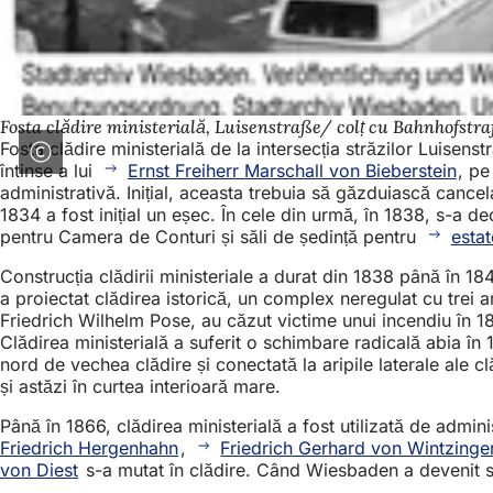
Fosta clădire ministerială, Luisenstraße/ colț cu Bahnhofstra
Fosta clădire ministerială de la intersecția străzilor Luisens
întinse a lui
Ernst Freiherr Marschall von Bieberstein
, pe
administrativă. Inițial, aceasta trebuia să găzduiască cancel
1834 a fost inițial un eșec. În cele din urmă, în 1838, s-a de
pentru Camera de Conturi și săli de ședință pentru
estat
Construcția clădirii ministeriale a durat din 1838 până în 1
a proiectat clădirea istorică, un complex neregulat cu trei arip
Friedrich Wilhelm Pose, au căzut victime unui incendiu în 1
Clădirea ministerială a suferit o schimbare radicală abia în 1
nord de vechea clădire și conectată la aripile laterale ale c
și astăzi în curtea interioară mare.
Până în 1866, clădirea ministerială a fost utilizată de admin
Friedrich Hergenhahn
,
Friedrich Gerhard von Wintzing
von Diest
s-a mutat în clădire. Când Wiesbaden a devenit sed