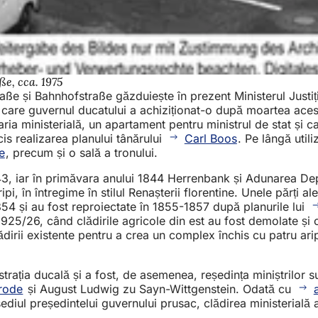
ße, cca. 1975
traße și Bahnhofstraße găzduiește în prezent Ministerul Justiț
 care guvernul ducatului a achiziționat-o după moartea acest
aria ministerială, un apartament pentru ministrul de stat și 
cis realizarea planului tânărului
Carl Boos
. Pe lângă util
e
, precum și o sală a tronului.
843, iar în primăvara anului 1844 Herrenbank și Adunarea Dep
i, în întregime în stilul Renașterii florentine. Unele părți ale
854 și au fost reproiectate în 1855-1857 după planurile lui
925/26, când clădirile agricole din est au fost demolate și o e
lădirii existente pentru a crea un complex închis cu patru ar
istrația ducală și a fost, de asemenea, reședința miniștrilor 
erode
și August Ludwig zu Sayn-Wittgenstein. Odată cu
iul președintelui guvernului prusac, clădirea ministerială a 