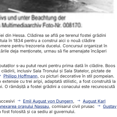
iei din Hessa. Clădirea se află pe terenul fostei grădini
uia în 1834 pentru a construi aici o nouă clădire
camere pentru trezoreria ducelui. Concursul organizat în
izările deja menționate, urmau să fie amenajate încăperi
utaților s-au putut reuni pentru prima dată în clădire. Boos
 clădirii, inclusiv Sala Tronului și Sala Statelor, pictate de
Philipp Hoffmann
, cu picturi decorative în stil pompeian.
xtensie cu trei aripi, adaptată stilistic, a fost construită la
ipi. O rămășiță a fostei grădini a conacului este recunoscută
succesivi
Emil August von Dungern
,
August Karl
anexarea orașului Nassau
, comisarul civil prusac
Gustav
fost folosită și ca sediu al guvernului.