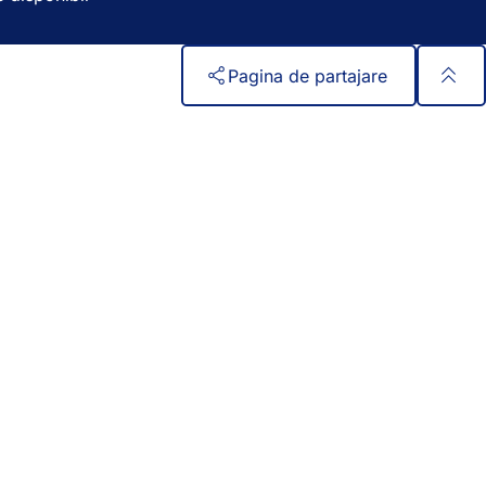
l
ă
n
Pagina de partajare
o
u
ă
)