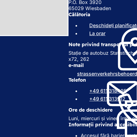
P.O. Box 3920
65029 Wiesbaden
Călătoria
Deschideți planificat
La orar
(
S
Note privind transportul pu
e
d
Stație de autobuz Statistische
e
x72, 262
s
e-mail
c
strassenverkehrsbehoer
h
Telefon
i
d
+49 611 318495
e
+49 611 313912
î
n
Ore de deschidere
t
Luni, miercuri și vineri între o
r
Informații privind accesibil
-
o
Accesul fără bariere est