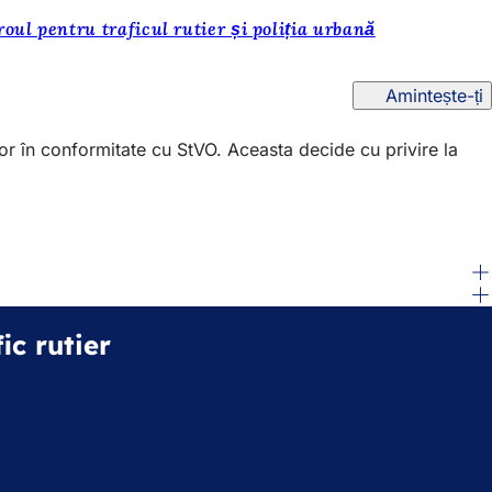
roul pentru traficul rutier și poliția urbană
Amintește-ți
elor în conformitate cu StVO. Aceasta decide cu privire la
ic rutier