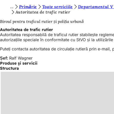
S
Primărie
Toate serviciile
Departamentul V 
Salt la conținut
Autoritatea de trafic rutier
u
Biroul pentru traficul rutier și poliția urbană
n
Autoritatea de trafic rutier
t
Autoritatea responsabilă de traficul rutier stabilește regleme
e
autorizațiile speciale în conformitate cu StVO și la utilizările
ț
Puteți contacta autoritatea de circulație rutieră prin e-mail,
i
Șef:
Ralf Wagner
a
Produse și servicii
Structura
i
c
i
: