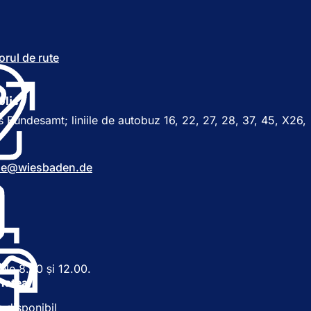
orul de rute
(
S
e
d
blic
e
s Bundesamt; liniile de autobuz 16, 22, 27, 28, 37, 45, X26,
s
c
h
de
wiesbaden
de
i
d
e
î
n
t
r
-
rele 8.00 și 12.00.
o
itatea
f
i
e disponibil