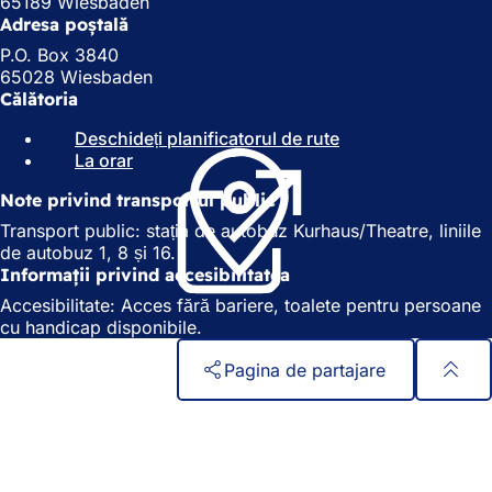
65189 Wiesbaden
Adresa poștală
P.O. Box 3840
65028 Wiesbaden
Călătoria
Deschideți planificatorul de rute
(
La orar
(
S
S
e
Note privind transportul public
e
d
d
e
Transport public: stația de autobuz Kurhaus/Theatre, liniile
e
s
de autobuz 1, 8 și 16.
s
c
Informații privind accesibilitatea
c
h
Accesibilitate: Acces fără bariere, toalete pentru persoane
h
i
cu handicap disponibile.
i
d
d
e
Pagina de partajare
e
î
î
n
Zona
Acces rapid
n
t
piciorului
t
r
Toate serviciile
r
-
Calendar de evenimente
-
o