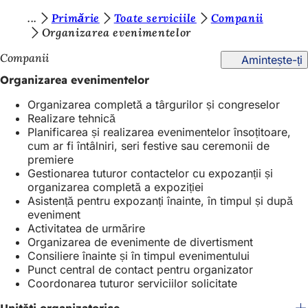
S
Primărie
Toate serviciile
Companii
Salt la conținut
Organizarea evenimentelor
u
Companii
Amintește-ți
n
Organizarea evenimentelor
t
e
Organizarea completă a târgurilor și congreselor
Realizare tehnică
ț
Planificarea și realizarea evenimentelor însoțitoare,
cum ar fi întâlniri, seri festive sau ceremonii de
i
premiere
a
Gestionarea tuturor contactelor cu expozanții și
organizarea completă a expoziției
i
Asistență pentru expozanți înainte, în timpul și după
c
eveniment
Activitatea de urmărire
i
Organizarea de evenimente de divertisment
:
Consiliere înainte și în timpul evenimentului
Punct central de contact pentru organizator
Coordonarea tuturor serviciilor solicitate
Unități organizatorice