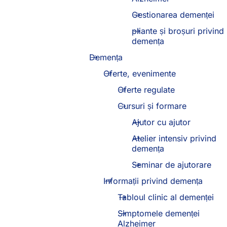
Gestionarea demenței
pliante și broșuri privind
demența
Demența
Oferte, evenimente
Oferte regulate
Cursuri și formare
Ajutor cu ajutor
Atelier intensiv privind
demența
Seminar de ajutorare
Informații privind demența
Tabloul clinic al demenței
Simptomele demenței
Alzheimer