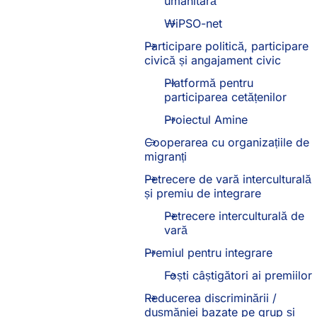
umanitară
WiPSO-net
Participare politică, participare
civică și angajament civic
Platformă pentru
participarea cetățenilor
(Se
desch
Proiectul Amine
(Se
într-
deschide
o
Cooperarea cu organizațiile de
într-
filă
migranți
o
nouă)
filă
Petrecere de vară interculturală
nouă)
și premiu de integrare
Petrecere interculturală de
vară
Premiul pentru integrare
Foști câștigători ai premiilor
Reducerea discriminării /
dușmăniei bazate pe grup și