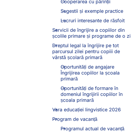
Cooperarea cu părinții
Sugestii și exemple practice
Lucruri interesante de răsfoit
Servicii de îngrijire a copiilor din
școlile primare și programe de o zi
Dreptul legal la îngrijire pe tot
parcursul zilei pentru copiii de
vârstă școlară primară
Oportunități de angajare
Îngrijirea copiilor la școala
primară
Oportunități de formare în
domeniul îngrijirii copiilor în
școala primară
Vara educației lingvistice 2026
Program de vacanță
Programul actual de vacanță