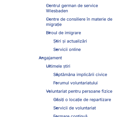
Centrul german de service
Wiesbaden
(Se
deschide
Centre de consiliere în materie de
într-
migrație
o
filă
Biroul de imigrare
nouă)
Știri și actualizări
Servicii online
Angajament
Ultimele știri
Săptămâna implicării civice
Forumul voluntariatului
Voluntariat pentru persoane fizice
Găsiți o locație de repartizare
Servicii de voluntariat
Formare continuă