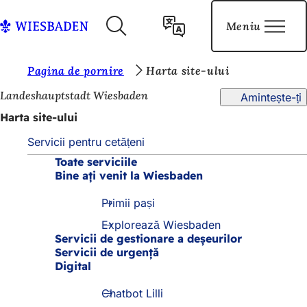
Salt la conținut
Meniu
Înapoi
Logo-
la
ul
pagina
orașului
S
Pagina de pornire
Harta site-ului
de
Wiesbaden
pornire
u
Landeshauptstadt Wiesbaden
Amintește-ți
n
Harta site-ului
t
Servicii pentru cetățeni
e
Toate serviciile
Bine ați venit la Wiesbaden
ț
i
Primii pași
a
Explorează Wiesbaden
Servicii de gestionare a deșeurilor
i
Servicii de urgență
c
Digital
i
Chatbot Lilli