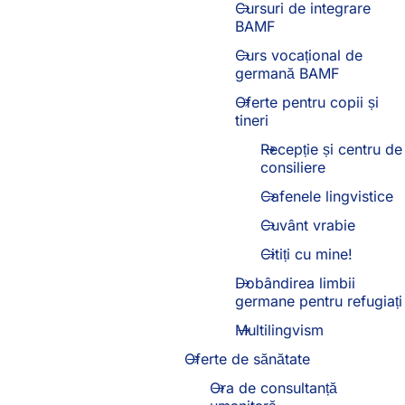
Cursuri de integrare
BAMF
Curs vocațional de
germană BAMF
Oferte pentru copii și
tineri
Recepție și centru de
consiliere
(Se
deschide
Cafenele lingvistice
într-
o
Cuvânt vrabie
filă
Citiți cu mine!
nouă)
Dobândirea limbii
germane pentru refugiați
Multilingvism
Oferte de sănătate
Ora de consultanță