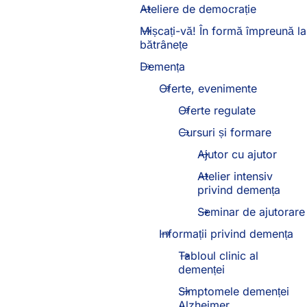
Ateliere de democrație
Mișcați-vă! În formă împreună la
bătrânețe
Demența
Oferte, evenimente
Oferte regulate
Cursuri și formare
Ajutor cu ajutor
Atelier intensiv
privind demența
Seminar de ajutorare
Informații privind demența
Tabloul clinic al
demenței
Simptomele demenței
Alzheimer