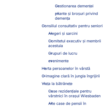
Gestionarea demenței
pliante și broșuri privind
demența
Consiliul consultativ pentru seniori
Alegeri și sarcini
Comitetul executiv și membrii
acestuia
Grupuri de lucru
evenimente
Harta persoanelor în vârstă
O imagine clară în jungla îngrijirii
Viața la bătrânețe
Case rezidențiale pentru
vârstnici în orașul Wiesbaden
Alte case de pensii în