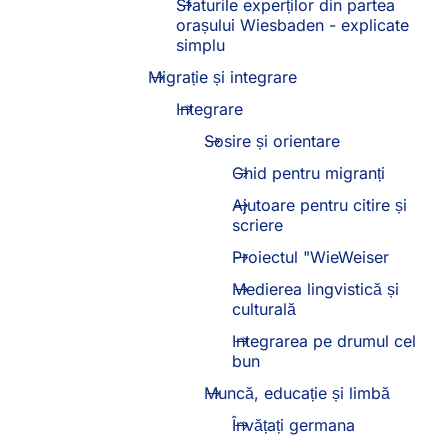
Sfaturile experților din partea
orașului Wiesbaden - explicate
simplu
Migrație și integrare
Integrare
Sosire și orientare
Ghid pentru migranți
Ajutoare pentru citire și
scriere
Proiectul "WieWeiser
Medierea lingvistică și
culturală
Integrarea pe drumul cel
bun
Muncă, educație și limbă
Învățați germana