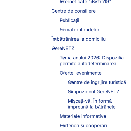
Internet café "iBistro19"
Centre de consiliere
Publicații
Semaforul rudelor
Îmbătrânirea la domiciliu
GereNETZ
Tema anului 2026: Dispoziția
permite autodeterminarea
Oferte, evenimente
Centre de îngrijire turistică
Simpozionul GereNETZ
Mișcați-vă! În formă
împreună la bătrânețe
Materiale informative
Parteneri și cooperări