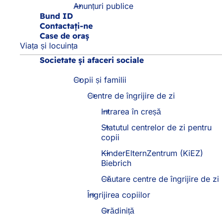
:
Anunțuri publice
Bund ID
Contactați-ne
Case de oraș
Viața și locuința
Societate și afaceri sociale
Copii și familii
Centre de îngrijire de zi
Intrarea în creșă
Statutul centrelor de zi pentru
copii
KinderElternZentrum (KiEZ)
Biebrich
Căutare centre de îngrijire de zi
Îngrijirea copiilor
Grădiniță