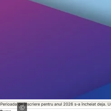
Perioada de înscriere pentru anul 2026 s-a încheiat deja. 