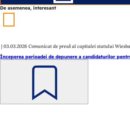
o
f
De asemenea, interesant
f
i
i
l
l
ă
ă
n
n
o
o
u
u
ă
03.03.2026
Comunicat de presă al capitalei statului Wiesb
ă
)
Începerea perioadei de depunere a candidaturilor pentru
)
Amintește-
ți