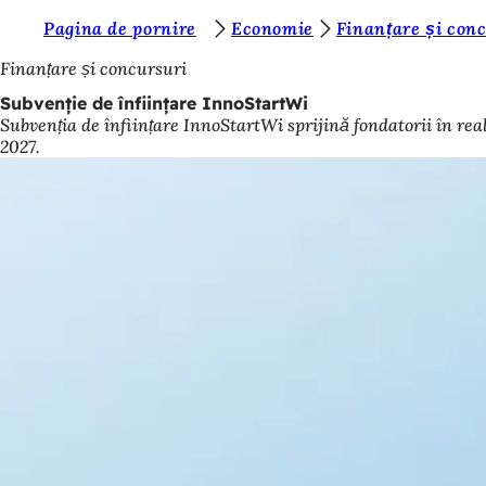
S
Pagina de pornire
Economie
Finanțare și con
Salt la conținut
u
Finanțare și concursuri
n
Subvenție de înființare InnoStartWi
Subvenția de înființare InnoStartWi sprijină fondatorii în re
t
2027.
e
ț
i
a
i
c
i
: