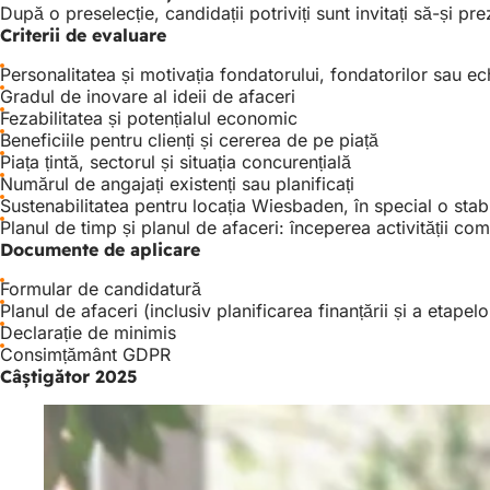
După o preselecție, candidații potriviți sunt invitați să-și pr
Criterii de evaluare
Personalitatea și motivația fondatorului, fondatorilor sau ec
Gradul de inovare al ideii de afaceri
Fezabilitatea și potențialul economic
Beneficiile pentru clienți și cererea de pe piață
Piața țintă, sectorul și situația concurențială
Numărul de angajați existenți sau planificați
Sustenabilitatea pentru locația Wiesbaden, în special o stab
Planul de timp și planul de afaceri: începerea activității com
Documente de aplicare
Formular de candidatură
Planul de afaceri (inclusiv planificarea finanțării și a etapel
Declarație de minimis
Consimțământ GDPR
Câștigător 2025