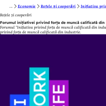
S
Economie
Rețele și cooperări
Inițiativa pr
Salt la conținut
u
Rețele și cooperări
n
Forumul inițiativei privind forța de muncă calificată din 
Forumul "Inițiativa privind forța de muncă calificată din indu
t
privind forța de muncă calificată din industrie.
e
ț
i
a
i
c
i
: