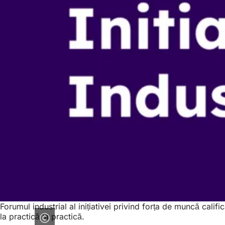
Forumul industrial al inițiativei privind forța de muncă cali
la practică la practică.