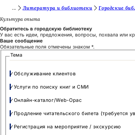
В
Литература и библиотеки
Городские би
Перейти к содержимому
ы
Культура опыта
з
Обратитесь в городскую библиотеку
У вас есть идеи, предложения, вопросы, похвала или к
д
Ваше сообщение
е
Обязательные поля отмечены знаком *.
с
Ваше
Тема
сообщение
ь
:
Обслуживание клиентов
Услуги по поиску книг и СМИ
Онлайн-каталог/Web-Opac
Продление читательского билета (требуется у
Регистрация на мероприятие / экскурсию