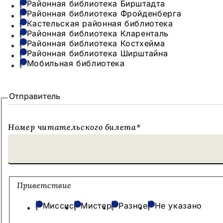
Районная библиотека Бирштадта
Районная библиотека Фройденберга
Кастельская районная библиотека
Районная библиотека Кларенталь
Районная библиотека Костхейма
Районная библиотека Ширштайна
Мобильная библиотека
Отправитель
Номер читательского билета
*
Приветствие
Миссис
Мистер
Разное
Не указано