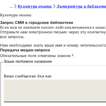
В
Культура опыта
Литература и библиот
Перейти к содержимому
ы
Культура опыта
з
Запрос СМИ в городские библиотеки
Если вам не хватает какого-либо наименования в наше
д
Отправьте нам электронное письмо через эту контактн
е
все запросы.
с
Нам необходимо знать ваше имя и номер читательского
Передача медиа-запроса
ь
Обязательные поля отмечены знаком *.
:
Ваше любимое название
Ваше сообщение для нас