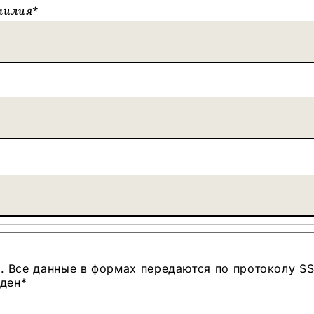
милия
*
. Все данные в формах передаются по протоколу SSL
аден
*