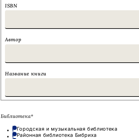
ISBN
Автор
Название книги
В
Библиотека
*
какой
библиотеке?
Городская и музыкальная библиотека
Районная библиотека Бибриха