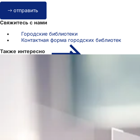
Bitte
отправить
lassen
Sie
Свяжитесь с нами
dieses
Feld
Городские библиотеки
leer.
Контактная форма городских библиотек
Также интересно