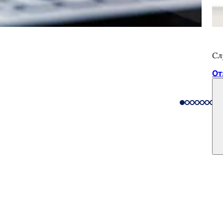
Сл
От
тий
фис