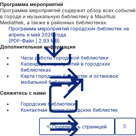
Программа мероприятий
вкладке
Программа мероприятий содержит обзор всех событий
в городе и музыкальную библиотеку в Mauritius
Mediathek, а также в районных библиотеках.
Программа мероприятий городских библиотек на
апрель и май 2026 года
PDF
-Файл
2,93 MB
Дополнительная информация
Часы работы городской библиотеки
Календарь мероприятий в городских
библиотеках
Карта городских библиотек и остановок
мобильной библиотеки
(Открывается
в
Свяжитесь с нами
новой
вкладке)
Городские библиотеки
Контактная форма городских библиотек
Поделитесь страницей