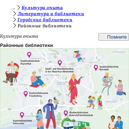
В
Культура опыта
Перейти к содержимому
Литература и библиотеки
ы
Городские библиотеки
з
Районные библиотеки
д
Культура опыта
Помните
е
Районные библиотеки
с
ь
: