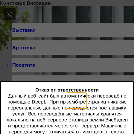
Кунстхаус Висбаден
Перейти к содержимому
Добро пожаловать в Kunsthaus auf dem Schulberg - оа
произведения искусства во временное пользование. Ху
Выставки
Артотека
Посетите
Календарь событий
Отказ от ответственности
Данный веб-сайт был автоматически переведён с
помощью DeepL. При просмотре страниц никакие
персональные данные не передаются поставщику
услуг. Все переведённые материалы хранятся
локально на веб-сервере столицы земли Висбаден
и предоставляются через этот сервер. Машинные
переводы могут отличаться от исходного текста.