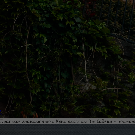
Краткое знакомство с Кунстхаусом Висбадена - посмо