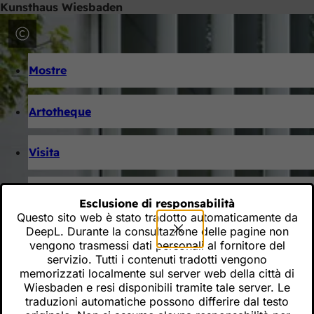
Kunsthaus Wiesbaden
Vai al contenuto
Benvenuti alla Kunsthaus auf dem Schulberg, un'oasi d'arte e un
edificio storico.
Mostre
Artotheque
Visita
Calendario degli eventi
Esclusione di responsabilità
Questo sito web è stato tradotto automaticamente da
DeepL. Durante la consultazione delle pagine non
vengono trasmessi dati personali al fornitore del
servizio. Tutti i contenuti tradotti vengono
memorizzati localmente sul server web della città di
Wiesbaden e resi disponibili tramite tale server. Le
traduzioni automatiche possono differire dal testo