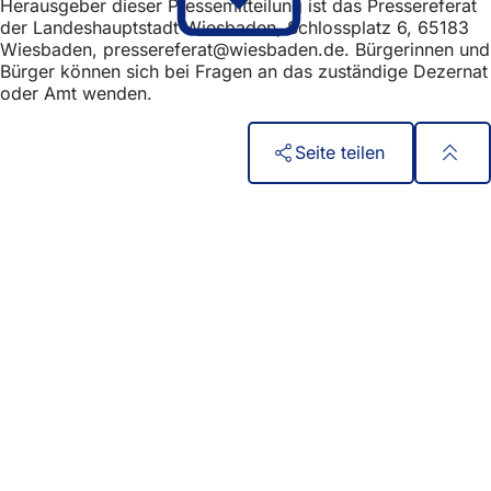
Herausgeber dieser Pressemitteilung ist das Pressereferat
der Landeshauptstadt Wiesbaden, Schlossplatz 6, 65183
Wiesbaden,
pressereferat
wiesbaden
de
. Bürgerinnen und
Bürger können sich bei Fragen an das zuständige Dezernat
oder Amt wenden.
Seite teilen
Fußbereich
Быстрый доступ
Все услуги
Календарь событий
Гражданский офис
Отзывы о сайте
Юридические вопросы
Настройки защиты данных
Условия использования
Декларация о доступности