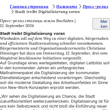
S
Главная страница
Нажмите
Пресс-релиз
Inhalt anspringen
Stadt treibt Digitalisierung voran
i
Пресс-релиз столицы земли Висбаден
Mer
e
12. September 2024
ken
b
Stadt treibt Digitalisierung voran
e
Wiesbaden soll auf dem Weg zu einer digitalen, bürgernahen
und effizienten Stadtverwaltung schneller vorankommen.
f
Bürgermeisterin und Organisationsdezernentin Christiane
i
Hinninger hat dazu am Donnerstag, 12. September, drei vom
Magistrat beschlossene Initiativen vorgestellt.
n
Auf Grundlage eines wertegeleiteten, digitalen Leitbilds soll
d
in den kommenden Jahren ein umfangreiches
Maßnahmenpaket die Digitalisierung der kommunalen
e
Dienstleistungen entscheidend voranbringen. Gleichzeitig
soll die moderne Gestaltung des Arbeitsumfeldes im Sinne
n
von New-Work-Konzepten erprobt werden.
s
„Wir sehen die Digitalisierung als Chance, die Stadt
i
zukunftsorientiert weiterzuentwickeln. Digitalisierung ist für
c
uns kein Selbstzweck und nicht bloß die Einführung neuer