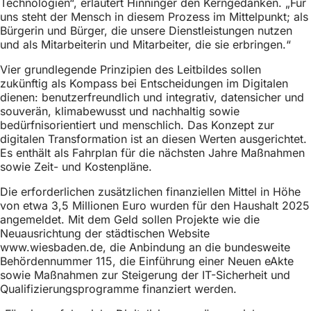
Technologien“, erläutert Hinninger den Kerngedanken. „Für
h
uns steht der Mensch in diesem Prozess im Mittelpunkt; als
h
Bürgerin und Bürger, die unsere Dienstleistungen nutzen
und als Mitarbeiterin und Mitarbeiter, die sie erbringen.“
i
Vier grundlegende Prinzipien des Leitbildes sollen
e
zukünftig als Kompass bei Entscheidungen im Digitalen
r
dienen: benutzerfreundlich und integrativ, datensicher und
souverän, klimabewusst und nachhaltig sowie
:
bedürfnisorientiert und menschlich. Das Konzept zur
digitalen Transformation ist an diesen Werten ausgerichtet.
Es enthält als Fahrplan für die nächsten Jahre Maßnahmen
sowie Zeit- und Kostenpläne.
Die erforderlichen zusätzlichen finanziellen Mittel in Höhe
von etwa 3,5 Millionen Euro wurden für den Haushalt 2025
angemeldet. Mit dem Geld sollen Projekte wie die
Neuausrichtung der städtischen Website
www.wiesbaden.de, die Anbindung an die bundesweite
Behördennummer 115, die Einführung einer Neuen eAkte
sowie Maßnahmen zur Steigerung der IT-Sicherheit und
Qualifizierungsprogramme finanziert werden.