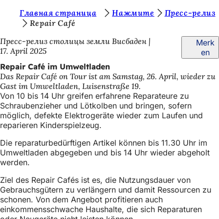
S
Главная страница
Нажмите
Пресс-релиз
Inhalt anspringen
Repair Café
i
Пресс-релиз столицы земли Висбаден
Merk
e
17. April 2025
en
b
Repair Café im Umweltladen
e
Das Repair Café on Tour ist am Samstag, 26. April, wieder zu
Gast im Umweltladen, Luisenstraße 19.
f
Von 10 bis 14 Uhr greifen erfahrene Reparateure zu
i
Schraubenzieher und Lötkolben und bringen, sofern
möglich, defekte Elektrogeräte wieder zum Laufen und
n
reparieren Kinderspielzeug.
d
Die reparaturbedürftigen Artikel können bis 11.30 Uhr im
e
Umweltladen abgegeben und bis 14 Uhr wieder abgeholt
werden.
n
s
Ziel des Repair Cafés ist es, die Nutzungsdauer von
Gebrauchsgütern zu verlängern und damit Ressourcen zu
i
schonen. Von dem Angebot profitieren auch
einkommensschwache Haushalte, die sich Reparaturen
c
oder Neugeräte nicht leisten können.