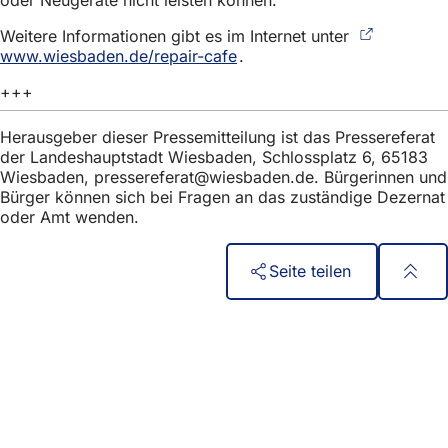
h
Weitere Informationen gibt es im Internet unter
h
www.wiesbaden.de/repair-cafe
(Öffnet
.
i
in
+++
einem
e
neuen
Tab)
r
Herausgeber dieser Pressemitteilung ist das Pressereferat
der Landeshauptstadt Wiesbaden, Schlossplatz 6, 65183
:
Wiesbaden,
pressereferat
wiesbaden
de
. Bürgerinnen und
Bürger können sich bei Fragen an das zuständige Dezernat
oder Amt wenden.
Seite teilen
Fußbereich
Быстрый доступ
Все услуги
Календарь событий
Гражданский офис
Отзывы о сайте