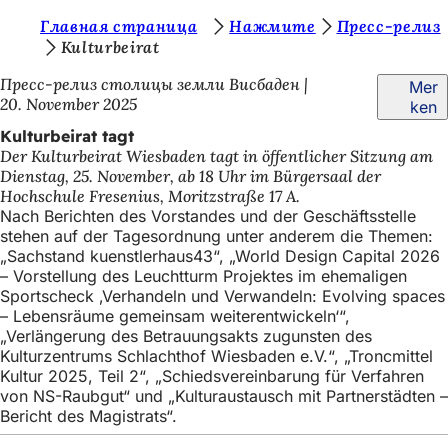
S
Главная страница
Нажмите
Пресс-релиз
Inhalt anspringen
Kulturbeirat
i
Пресс-релиз столицы земли Висбаден
Mer
e
20. November 2025
ken
b
Kulturbeirat tagt
e
Der Kulturbeirat Wiesbaden tagt in öffentlicher Sitzung am
Dienstag, 25. November, ab 18 Uhr im Bürgersaal der
f
Hochschule Fresenius, Moritzstraße 17 A.
i
Nach Berichten des Vorstandes und der Geschäftsstelle
stehen auf der Tagesordnung unter anderem die Themen:
n
„Sachstand kuenstlerhaus43“, „World Design Capital 2026
d
– Vorstellung des Leuchtturm Projektes im ehemaligen
Sportscheck ‚Verhandeln und Verwandeln: Evolving spaces
e
– Lebensräume gemeinsam weiterentwickeln‘“,
„Verlängerung des Betrauungsakts zugunsten des
n
Kulturzentrums Schlachthof Wiesbaden e.V.“, „Troncmittel
s
Kultur 2025, Teil 2“, „Schiedsvereinbarung für Verfahren
von NS-Raubgut“ und „Kulturaustausch mit Partnerstädten –
i
Bericht des Magistrats“.
c