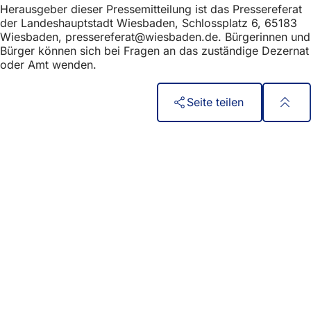
h
Herausgeber dieser Pressemitteilung ist das Pressereferat
der Landeshauptstadt Wiesbaden, Schlossplatz 6, 65183
h
Wiesbaden,
pressereferat
wiesbaden
de
. Bürgerinnen und
Bürger können sich bei Fragen an das zuständige Dezernat
i
oder Amt wenden.
e
r
Seite teilen
:
Fußbereich
Быстрый доступ
Все услуги
Календарь событий
Гражданский офис
Отзывы о сайте
Юридические вопросы
Настройки защиты данных
Условия использования
Декларация о доступности