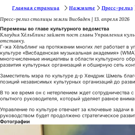
В
Главная страница
Нажмите
Пресс-релиз
Перейти к содержимому
ы
Пресс-релиз столицы земли Висбаден
13. апреля 2026
з
Перемены во главе культурного ведомства
Клаудия Хёльблинг займет пост главы Управления культ
д
отставку.
е
Г-жа Хёльблинг на протяжении многих лет работает в у
культуре «Висбаденская музыкальная академия» (WMA).
с
многочисленные инициативы в области культурного обр
ь
развития культурных организаций и обширную сеть конт
:
Заместитель мэра по культуре д-р Хендрик Шмель благ
позиций независимых культурных организаций до разви
В то же время он с нетерпением ждет сотрудничества с
опытного руководителя, который уделяет равное внима
Управление по культуре отвечает за ключевые задачи 
руководством будет продолжено стратегическое разви
Фотографии