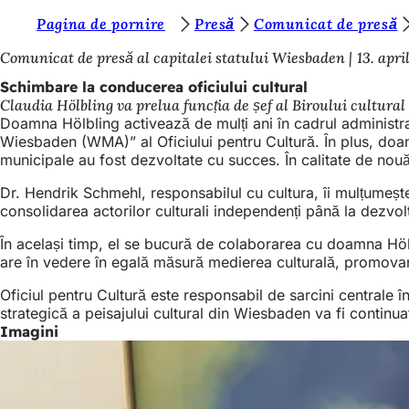
S
Pagina de pornire
Presă
Comunicat de presă
Salt la conținut
u
Comunicat de presă al capitalei statului Wiesbaden
13. apri
n
Schimbare la conducerea oficiului cultural
Claudia Hölbling va prelua funcția de șef al Biroului cultural 
t
Doamna Hölbling activează de mulți ani în cadrul administ
e
Wiesbaden (WMA)” al Oficiului pentru Cultură. În plus, doam
municipale au fost dezvoltate cu succes. În calitate de nouă
ț
Dr. Hendrik Schmehl, responsabilul cu cultura, îi mulțumeșt
i
consolidarea actorilor culturali independenți până la dezvol
a
În același timp, el se bucură de colaborarea cu doamna Höl
i
are în vedere în egală măsură medierea culturală, promovare
c
Oficiul pentru Cultură este responsabil de sarcini centrale
i
strategică a peisajului cultural din Wiesbaden va fi continua
Imagini
: