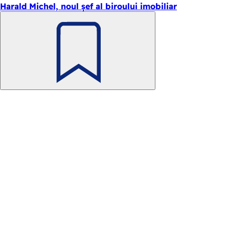
Harald Michel, noul șef al biroului imobiliar
Amintește-
ți