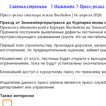
В
Главная страница
Нажмите
Пресс-релиз
Перейти к содержимому
ы
Пресс-релиз столицы земли Висбаден
14. апреля 2026
з
Проезд от Зонненбергерштрассе до Курпарка вновь 
Пришлось обновить вход в Курпарк Висбадена на Зоннен
д
Причиной послужили выявленные дефекты лестничной ко
е
прогрессирующего размывания грунта. Из-за нестабиль
с
Первый этап строительства, прокладка дорожки, начал
изготовление, по предварительным оценкам, займет ещ
ь
:
Независимо от этого, лестница будет открыта к выход
ограничениями, пока не будут установлены окончатель
Ближайший доступ к курортному парку по-прежнему во
Издателем данного пресс-релиза является пресс-служба
департамент или управление.
Также интересно