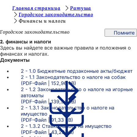
В
Главная страница
Ратуша
Перейти к содержимому
Городское законодательство
ы
Финансы и налоги
з
Городское законодательство
Помните
д
2. финансы и налоги
е
Здесь вы найдете все важные правила и положения о
финансах и налогах.
с
Документы
ь
2 - 1.0 Бюджетные подзаконные акты/бюджет
:
2 - 1.1 Законодательство о налоге на собак
PDF
-Файл
152,96 kB
2 - 1.2 Законодательство о налоге на игорные
автоматы
PDF
-Файл
139,54 kB
2 - 1.3.1 Законодательство о налоге на
имущество
PDF
-Файл
91,33 kB
2 - 1.3.2 Ставки налога на имущество
PDF
-Файл
43,23 kB