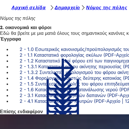
Β
Αρχική σελίδα
Δημαρχείο
Νόμος της πόλης
Μετάβαση στο περιεχόμενο
ρ
Νόμος της πόλης
ί
2. οικονομικά και φόροι
Εδώ θα βρείτε με μια ματιά όλους τους σημαντικούς κανόνες κ
σ
Έγγραφα
κ
2 - 1.0 Εσωτερικός κανονισμός/προϋπολογισμός τ
ε
2 - 1.1 Καταστατικό φορολογίας σκύλων
PDF
-Αρχεί
2 - 1.2 Καταστατικό περί φόρου επί των παιγνιομηχ
σ
2 - 1.3.1 Καταστατικό φόρου ακίνητης περιουσίας
P
τ
2 - 1.3.2 Συντελεστές υπολογισμού του φόρου ακίνη
2 - 1.4 Φορολογικό καθεστώς δεύτερης κατοικίας
P
ε
2 - 1.5 Συντελεστές επιβολής του φόρου επιτηδεύμα
ε
2 - 1.6 Καταστατικά φόρου κατανάλωσης νερού
PD
2 - 3.1 Καταστατικό διοικητικών δαπανών
PDF
-Αρχ
δ
2 - 4.1 Καταστατικό τελών λουτρών
PDF
-Αρχείο
1
ώ
Επίσης ενδιαφέρον
: