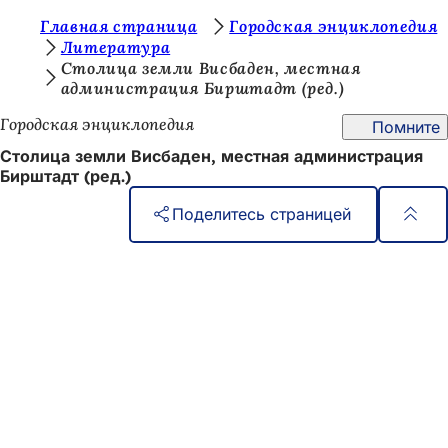
В
Главная страница
Городская энциклопедия
Перейти к содержимому
Литература
ы
Столица земли Висбаден, местная
администрация Бирштадт (ред.)
з
д
Городская энциклопедия
Помните
е
Столица земли Висбаден, местная администрация
Бирштадт (ред.)
с
ь
Поделитесь страницей
:
Область
Быстрый доступ
ног
Все услуги
Календарь событий
Гражданский офис
Отзывы о сайте
Юридические вопросы