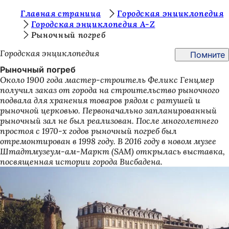
В
Главная страница
Городская энциклопедия
Перейти к содержимому
Городская энциклопедия A-Z
ы
Рыночный погреб
з
Городская энциклопедия
Помните
д
Рыночный погреб
е
Около 1900 года мастер-строитель Феликс Генцмер
получил заказ от города на строительство рыночного
с
подвала для хранения товаров рядом с ратушей и
ь
рыночной церковью. Первоначально запланированный
рыночный зал не был реализован. После многолетнего
:
простоя с 1970-х годов рыночный погреб был
отремонтирован в 1998 году. В 2016 году в новом музее
Штадтмузеум-ам-Маркт (SAM) открылась выставка,
посвященная истории города Висбадена.