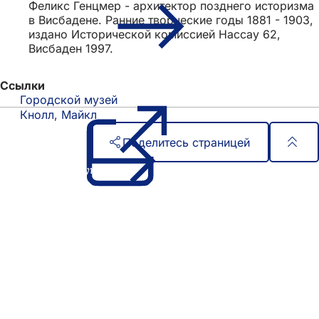
Феликс Генцмер - архитектор позднего историзма
в Висбадене. Ранние творческие годы 1881 - 1903,
издано Исторической комиссией Нассау 62,
Висбаден 1997.
Ссылки
Городской музей
(Открывается
в
Кнолл, Майкл
новой
Поделитесь страницей
вкладке)
Область
Быстрый доступ
ног
Все услуги
Календарь событий
Гражданский офис
Отзывы о сайте
Юридические вопросы
Настройки защиты данных