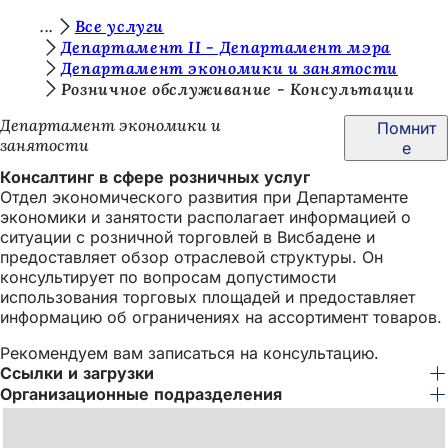
В
Все услуги
Перейти к содержимому
Департамент II - Департамент мэра
ы
Департамент экономики и занятости
з
Розничное обслуживание - Консультации
д
Департамент экономики и
Помнит
занятости
е
е
Консалтинг в сфере розничных услуг
с
Отдел экономического развития при Департаменте
ь
экономики и занятости располагает информацией о
ситуации с розничной торговлей в Висбадене и
:
предоставляет обзор отраслевой структуры. Он
консультирует по вопросам допустимости
использования торговых площадей и предоставляет
информацию об ограничениях на ассортимент товаров.
Рекомендуем вам записаться на консультацию.
Ссылки и загрузки
Организационные подразделения