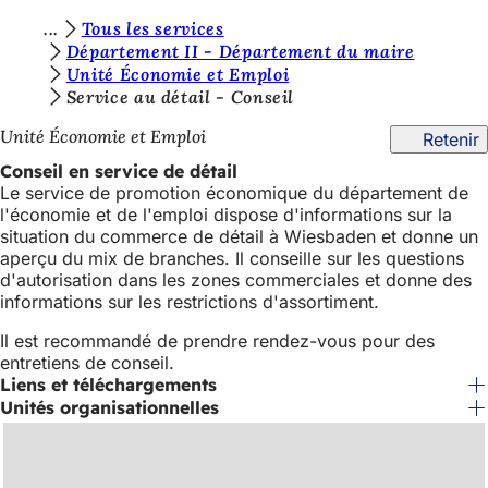
V
Tous les services
Accéder au contenu
Département II - Département du maire
o
Unité Économie et Emploi
u
Service au détail - Conseil
s
Unité Économie et Emploi
Retenir
ê
Conseil en service de détail
Le service de promotion économique du département de
t
l'économie et de l'emploi dispose d'informations sur la
e
situation du commerce de détail à Wiesbaden et donne un
aperçu du mix de branches. Il conseille sur les questions
s
d'autorisation dans les zones commerciales et donne des
i
informations sur les restrictions d'assortiment.
c
Il est recommandé de prendre rendez-vous pour des
entretiens de conseil.
i
Liens et téléchargements
:
Unités organisationnelles