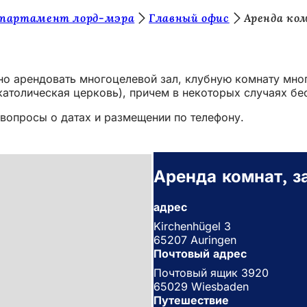
епартамент лорд-мэра
Главный офис
Аренда ком
о арендовать многоцелевой зал, клубную комнату много
 католическая церковь), причем в некоторых случаях бе
 вопросы о датах и размещении по телефону.
Аренда комнат, з
адрес
Kirchenhügel 3
65207 Auringen
Почтовый адрес
Почтовый ящик 3920
65029 Wiesbaden
Путешествие