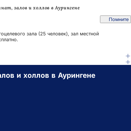
нат, залов и холлов в Аурингене
Помните
целевого зала (25 человек), зал местной
сплатно.
алов и холлов в Аурингене