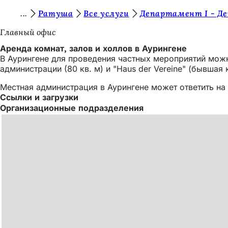
В
Ратуша
Все услуги
Департамент I - Д
Перейти к содержимому
ы
Главный офис
з
Аренда комнат, залов и холлов в Аурингене
В Аурингене для проведения частных мероприятий можн
д
администрации (80 кв. м) и "Haus der Vereine" (бывшая
е
Местная администрация в Аурингене может ответить на
с
Ссылки и загрузки
Организационные подразделения
ь
: