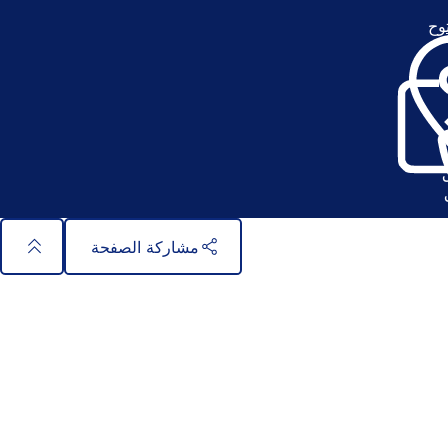
وح
(
ي
ف
ت
ح
ف
ي
ع
ل
ا
م
ة
مشاركة الصفحة
ت
ب
و
ي
ب
ج
د
ي
د
ة