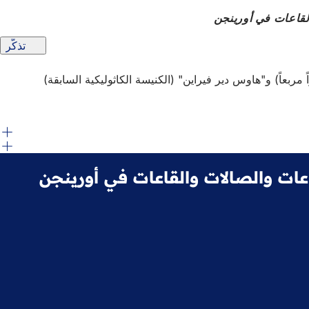
لقاعات في أورينجن
تذكّر
مكن استئجار القاعة متعددة الأغراض، وغرفة النادي في القاعة متعددة الأغراض (25 شخصاً)، وقاعة الإدارة المحلية (80 متراً مربعاً) و"هاوس دير فيراين" (الكنيسة الكاثوليكية السابقة)
عات والصالات والقاعات في أورينجن