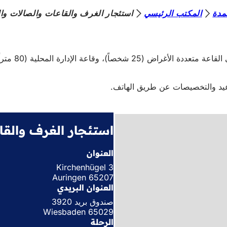
مدة
المكتب الرئيسي
استئجار الغرف والقاعات والصالات وا
في أورينجن، ي
واعيد والتخصيصات عن طريق الهاتف.
استئجار الغرف والقا
العنوان
Kirchenhügel 3
65207 Auringen
العنوان البريدي
صندوق بريد 3920
65029 Wiesbaden
الرحلة