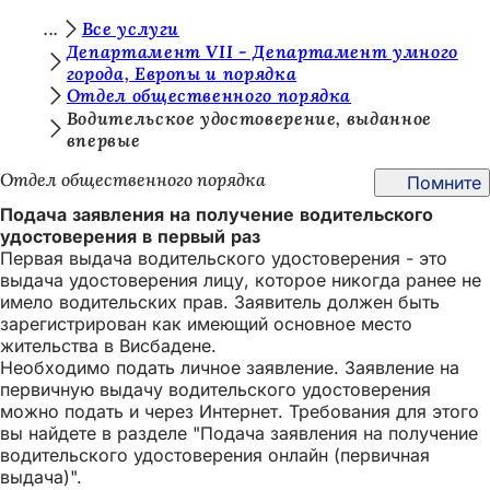
В
Все услуги
Перейти к содержимому
Департамент VII - Департамент умного
ы
города, Европы и порядка
Отдел общественного порядка
з
Водительское удостоверение, выданное
д
впервые
е
Отдел общественного порядка
Помните
с
Подача заявления на получение водительского
ь
удостоверения в первый раз
Первая выдача водительского удостоверения - это
:
выдача удостоверения лицу, которое никогда ранее не
имело водительских прав. Заявитель должен быть
зарегистрирован как имеющий основное место
жительства в Висбадене.
Необходимо подать личное заявление. Заявление на
первичную выдачу водительского удостоверения
можно подать и через Интернет. Требования для этого
вы найдете в разделе "Подача заявления на получение
водительского удостоверения онлайн (первичная
выдача)".