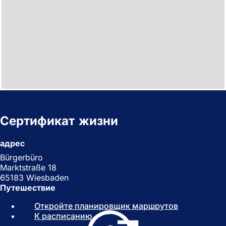
Сертификат жизни
адрес
Bürgerbüro
Marktstraße 18
65183 Wiesbaden
Путешествие
Откройте планировщик маршрутов
(
К расписанию
(
О