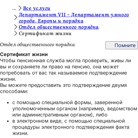
В
Все услуги
Перейти к содержимому
Департамент VII - Департамент умного
ы
города, Европы и порядка
Отдел общественного порядка
з
Сертификат жизни
д
Отдел общественного порядка
Помните
е
Сертификат жизни
с
Чтобы пенсионная служба могла проверить, живы ли
ь
вы и сохраняете ли право на пенсию, она может
потребовать от вас так называемое подтверждение
:
жизни.
Вы можете предоставить это подтверждение двумя
способами:
с помощью специальной формы, заверенной
уполномоченным органом (например, ведомством
или административным органом), либо
в электронном виде, с помощью специальной
процедуры электронного подтверждения факта
жизни.